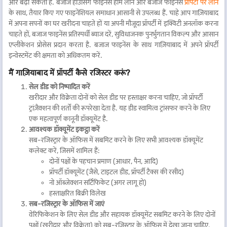
और बढ़ा सकता है. बजाज हाउसिंग फाइनेंस होम लोन और बजाज फाइनेंस
प्रॉपर्टी पर लोन
के साथ, तैयार किए गए फाइनेंशियल समाधान आसानी से उपलब्ध हैं. चाहे आप गाज़ियाबाद
में अपना सपनों का घर खरीदना चाहते हों या अपनी मौजूदा प्रॉपर्टी में इक्विटी अनलॉक करना
चाहते हों, बजाज फाइनेंस प्रतिस्पर्धी ब्याज दरें, सुविधाजनक पुनर्भुगतान विकल्प और आसान
एप्लीकेशन प्रोसेस प्रदान करता है. बजाज फाइनेंस के साथ गाज़ियाबाद में अपने प्रॉपर्टी
इन्वेस्टमेंट की क्षमता को अधिकतम करें.
मैं गाज़ियाबाद में प्रॉपर्टी कैसे रजिस्टर करूं?
सेल डीड को निष्पादित करें
खरीदार और विक्रेता दोनों को सेल डीड पर हस्ताक्षर करना चाहिए, जो प्रॉपर्टी
ट्रांज़ैक्शन की शर्तों की रूपरेखा देता है. यह डीड स्वामित्व ट्रांसफर करने के लिए
एक महत्वपूर्ण कानूनी डॉक्यूमेंट है.
आवश्यक डॉक्यूमेंट इकट्ठा करें
सब-रजिस्ट्रार के ऑफिस में सबमिट करने के लिए सभी आवश्यक डॉक्यूमेंट
कलेक्ट करें, जिसमें शामिल हैं:
दोनों पक्षों के पहचान प्रमाण (आधार, पैन, आदि)
प्रॉपर्टी डॉक्यूमेंट (जैसे, टाइटल डीड, प्रॉपर्टी टैक्स की रसीद)
नो ऑब्जेक्शन सर्टिफिकेट (अगर लागू हो)
हस्ताक्षरित बिक्री विलेख
सब-रजिस्ट्रार के ऑफिस में जाएं
वेरिफिकेशन के लिए सेल डीड और सहायक डॉक्यूमेंट सबमिट करने के लिए दोनों
पक्षों (खरीदार और विक्रेता) को सब-रजिस्ट्रार के ऑफिस में देखा जाना चाहिए.