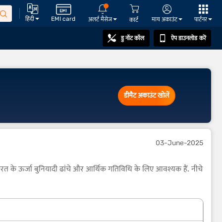
हिंदी
EMI card
अलर्ट मैसेज
माय अकाउंट
पार्टनर
कार्ट
डु नॉट कॉल
ऐप डाउनलोड करें
डीमैट अकाउंट खोलें
03-June-2025
ं भारत के ऊर्जा बुनियादी ढांचे और आर्थिक गतिविधि के लिए आवश्यक हैं. नीचे