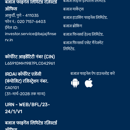
बजाज लाइफ इंश्योरेंस लिमिटेड
बजाज फाइनेंस लिमिटेड रज़िस्टर्ड
ऑफिस
बजाज मार्केट्स
आकुर्डी, पुणे - 411035
बजाज हाउसिंग फाइनेंस लिमिटेड.
फोन नं.: 020 7157-6403
बजाज ब्रोकिंग
ईमेल ID:
investor.service@bajajfinse
बजाज फिनसर्व हेल्थ लिमिटेड.
rv.in
बजाज फिनसर्व एसेट मैनेजमेंट
लिमिटेड.
कॉर्पोरेट आइडेंटिटी नंबर (CIN)
L65910MH1987PLC042961
बजाज फाइनेंस ऐप डाउनलोड करें
IRDAI कॉर्पोरेट एजेंसी
(कंपोजिट) रजिस्ट्रेशन नंबर.
CA0101
(31-मार्च-2028 तक मान्य)
URN - WEB/BFL/23-
24/1/V1
बजाज फाइनेंस लिमिटेड रज़िस्टर्ड
ऑफिस