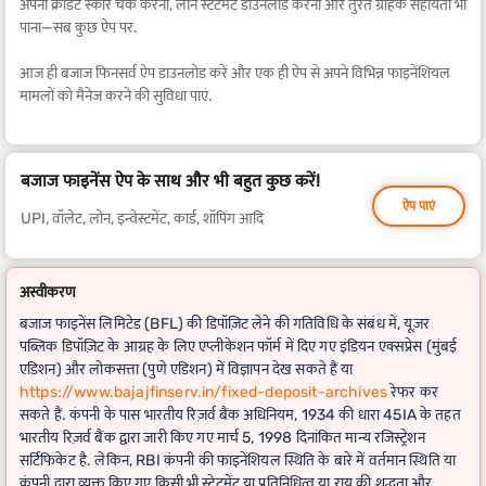
अपना क्रेडिट स्कोर चेक करना, लोन स्टेटमेंट डाउनलोड करना और तुरंत ग्राहक सहायता भी
पाना—सब कुछ ऐप पर.
आज ही बजाज फिनसर्व ऐप डाउनलोड करें और एक ही ऐप से अपने विभिन्न फाइनेंशियल
मामलों को मैनेज करने की सुविधा पाएं.
बजाज फाइनेंस ऐप के साथ और भी बहुत कुछ करें!
ऐप पाएं
UPI, वॉलेट, लोन, इन्वेस्टमेंट, कार्ड, शॉपिंग आदि
अस्वीकरण
बजाज फाइनेंस लिमिटेड (BFL) की डिपॉज़िट लेने की गतिविधि के संबंध में, यूज़र
पब्लिक डिपॉज़िट के आग्रह के लिए एप्लीकेशन फॉर्म में दिए गए इंडियन एक्सप्रेस (मुंबई
एडिशन) और लोकसत्ता (पुणे एडिशन) में विज्ञापन देख सकते हैं या
https://www.bajajfinserv.in/fixed-deposit-archives
रेफर कर
सकते हैं. कंपनी के पास भारतीय रिज़र्व बैंक अधिनियम, 1934 की धारा 45IA के तहत
भारतीय रिज़र्व बैंक द्वारा जारी किए गए मार्च 5, 1998 दिनांकित मान्य रजिस्ट्रेशन
सर्टिफिकेट है. लेकिन, RBI कंपनी की फाइनेंशियल स्थिति के बारे में वर्तमान स्थिति या
कंपनी द्वारा व्यक्त किए गए किसी भी स्टेटमेंट या प्रतिनिधित्व या राय की शुद्धता और