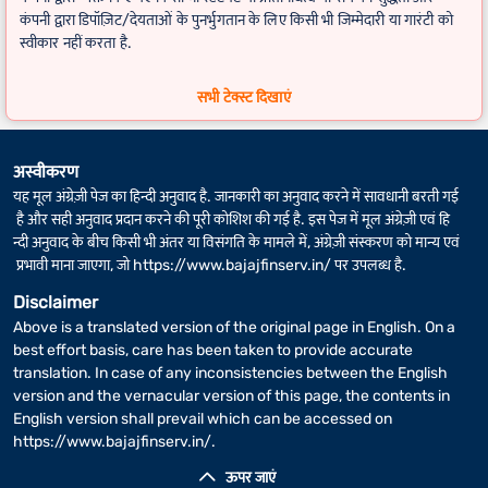
कंपनी द्वारा डिपॉज़िट/देयताओं के पुनर्भुगतान के लिए किसी भी जिम्मेदारी या गारंटी को
स्वीकार नहीं करता है.
FD कैलकुलेटर
के लिए वास्तविक रिटर्न कुछ अलग-अलग हो सकता है, अगर फिक्स्ड
सभी टेक्स्ट दिखाएं
डिपॉज़िट की अवधि में लीप वर्ष शामिल है.
अस्वीकरण
यह मूल अंग्रेज़ी पेज का हिन्दी अनुवाद है. जानकारी का अनुवाद करने में सावधानी बरती गई
है और सही अनुवाद प्रदान करने की पूरी कोशिश की गई है. इस पेज में मूल अंग्रेज़ी एवं हि
न्दी अनुवाद के बीच किसी भी अंतर या विसंगति के मामले में, अंग्रेज़ी संस्करण को मान्य एवं
प्रभावी माना जाएगा, जो
https://www.bajajfinserv.in/
पर उपलब्ध है.
Disclaimer
Above is a translated version of the original page in English. On a
best effort basis, care has been taken to provide accurate
translation. In case of any inconsistencies between the English
version and the vernacular version of this page, the contents in
English version shall prevail which can be accessed on
https://www.bajajfinserv.in/
.
ऊपर जाएं