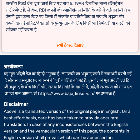
भारतीय रिज़र्व बैंक द्वारा जारी किए गए मार्च 5, 1998 दिनांकित मान्य रजिस्ट्रेशन
सर्टिफिकेट है. लेकिन, RBI कंपनी की फाइनेंशियल स्थिति के बारे में वर्तमान स्थिति या
कंपनी द्वारा व्यक्त किए गए किसी भी स्टेटमेंट या प्रतिनिधित्व या राय की शुद्धता और
कंपनी द्वारा डिपॉज़िट/देयताओं के पुनर्भुगतान के लिए किसी भी जिम्मेदारी या गारंटी को
स्वीकार नहीं करता है.
FD कैलकुलेटर
के लिए वास्तविक रिटर्न कुछ अलग-अलग हो सकता है, अगर फिक्स्ड
सभी टेक्स्ट दिखाएं
डिपॉज़िट की अवधि में लीप वर्ष शामिल है.
अस्वीकरण
यह मूल अंग्रेज़ी पेज का हिन्दी अनुवाद है. जानकारी का अनुवाद करने में सावधानी बरती गई
है और सही अनुवाद प्रदान करने की पूरी कोशिश की गई है. इस पेज में मूल अंग्रेज़ी एवं हि
न्दी अनुवाद के बीच किसी भी अंतर या विसंगति के मामले में, अंग्रेज़ी संस्करण को मान्य एवं
प्रभावी माना जाएगा, जो
https://www.bajajfinserv.in/
पर उपलब्ध है.
Disclaimer
Above is a translated version of the original page in English. On a
best effort basis, care has been taken to provide accurate
translation. In case of any inconsistencies between the English
version and the vernacular version of this page, the contents in
English version shall prevail which can be accessed on