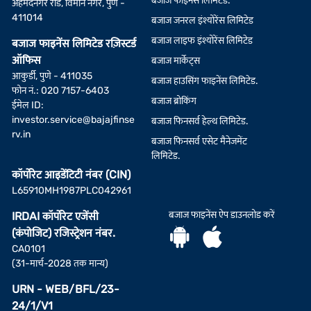
बजाज फाइनेंस लिमिटेड.
अहमदनगर रोड, विमान नगर, पुणे -
411014
बजाज जनरल इंश्योरेंस लिमिटेड
बजाज लाइफ इंश्योरेंस लिमिटेड
बजाज फाइनेंस लिमिटेड रज़िस्टर्ड
ऑफिस
बजाज मार्केट्स
आकुर्डी, पुणे - 411035
बजाज हाउसिंग फाइनेंस लिमिटेड.
फोन नं.: 020 7157-6403
बजाज ब्रोकिंग
ईमेल ID:
investor.service@bajajfinse
बजाज फिनसर्व हेल्थ लिमिटेड.
rv.in
बजाज फिनसर्व एसेट मैनेजमेंट
लिमिटेड.
कॉर्पोरेट आइडेंटिटी नंबर (CIN)
L65910MH1987PLC042961
बजाज फाइनेंस ऐप डाउनलोड करें
IRDAI कॉर्पोरेट एजेंसी
(कंपोजिट) रजिस्ट्रेशन नंबर.
CA0101
(31-मार्च-2028 तक मान्य)
URN - WEB/BFL/23-
24/1/V1