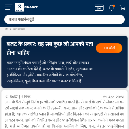
होम
बजट का प्रकार
बजट के प्रकार: वह सब कुछ जो आपको पता
FD खोलें
होना चाहिए
बजट फाइनेंशियल प्लान हैं जो अपेक्षित आय, खर्च और संसाधन
आवंटन की रूपरेखा देते हैं. बजट के प्रकारों में स्थिर, सुविधाजनक,
इन्क्रीमेंटल और ज़ीरो-आधारित तरीकों के साथ ऑपरेटिंग,
फाइनेंशियल, पूंजी, कैश फ्लो और मास्टर बजट शामिल हैं.
5637
4 मिनट
21-Apr-2026
आज के पैसे से जुड़े निर्णय हर चीज़ को प्रभावित करते हैं- रोजमर्रा के खर्च से लेकर लॉन्ग-
टर्म लक्ष्यों तक-बजट बनाने के लिए ज़रूरी. बजट आय और खर्चों को ट्रैक करने से अधिक
होता है; यह एक संरचित प्लान है जो व्यक्तियों और बिज़नेस को समझदारी से संसाधनों का
आवंटन करने, खर्च को नियंत्रित करने और फाइनेंशियल स्थिरता प्राप्त करने में मदद करता
है. चाहे व्यक्तिगत उपयोग हो या बिज़नेस प्लानिंग के लिए, बजट बेहतर फाइनेंशियल