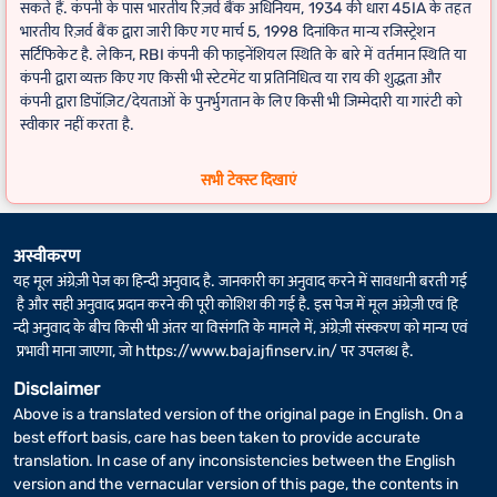
सकते हैं. कंपनी के पास भारतीय रिज़र्व बैंक अधिनियम, 1934 की धारा 45IA के तहत
भारतीय रिज़र्व बैंक द्वारा जारी किए गए मार्च 5, 1998 दिनांकित मान्य रजिस्ट्रेशन
सर्टिफिकेट है. लेकिन, RBI कंपनी की फाइनेंशियल स्थिति के बारे में वर्तमान स्थिति या
कंपनी द्वारा व्यक्त किए गए किसी भी स्टेटमेंट या प्रतिनिधित्व या राय की शुद्धता और
कंपनी द्वारा डिपॉज़िट/देयताओं के पुनर्भुगतान के लिए किसी भी जिम्मेदारी या गारंटी को
स्वीकार नहीं करता है.
FD कैलकुलेटर
के लिए वास्तविक रिटर्न कुछ अलग-अलग हो सकता है, अगर फिक्स्ड
सभी टेक्स्ट दिखाएं
डिपॉज़िट की अवधि में लीप वर्ष शामिल है.
अस्वीकरण
यह मूल अंग्रेज़ी पेज का हिन्दी अनुवाद है. जानकारी का अनुवाद करने में सावधानी बरती गई
है और सही अनुवाद प्रदान करने की पूरी कोशिश की गई है. इस पेज में मूल अंग्रेज़ी एवं हि
न्दी अनुवाद के बीच किसी भी अंतर या विसंगति के मामले में, अंग्रेज़ी संस्करण को मान्य एवं
प्रभावी माना जाएगा, जो
https://www.bajajfinserv.in/
पर उपलब्ध है.
Disclaimer
Above is a translated version of the original page in English. On a
best effort basis, care has been taken to provide accurate
translation. In case of any inconsistencies between the English
version and the vernacular version of this page, the contents in