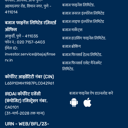
कॉर्पोरेट ऑफिस, ऑफ पुणे-
बजाज फाइनेंस लिमिटेड.
अहमदनगर रोड, विमान नगर, पुणे -
411014
बजाज जनरल इंश्योरेंस लिमिटेड
बजाज लाइफ इंश्योरेंस लिमिटेड
बजाज फाइनेंस लिमिटेड रज़िस्टर्ड
ऑफिस
बजाज मार्केट्स
आकुर्डी, पुणे - 411035
बजाज हाउसिंग फाइनेंस लिमिटेड.
फोन नं.: 020 7157-6403
बजाज ब्रोकिंग
ईमेल ID:
investor.service@bajajfinse
बजाज फिनसर्व हेल्थ लिमिटेड.
rv.in
बजाज फिनसर्व एसेट मैनेजमेंट
लिमिटेड.
कॉर्पोरेट आइडेंटिटी नंबर (CIN)
L65910MH1987PLC042961
बजाज फाइनेंस ऐप डाउनलोड करें
IRDAI कॉर्पोरेट एजेंसी
(कंपोजिट) रजिस्ट्रेशन नंबर.
CA0101
(31-मार्च-2028 तक मान्य)
URN - WEB/BFL/23-