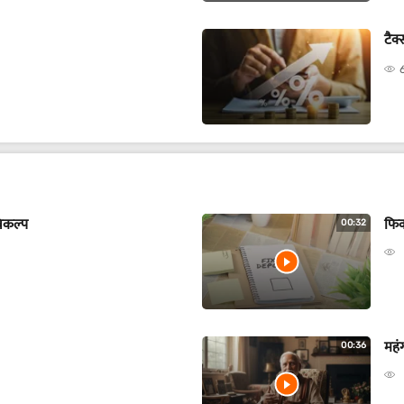
टैक
विकल्प
फिक
00:32
महं
00:36