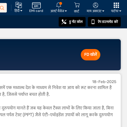
हिंदी
EMI card
अलर्ट मैसेज
माय अकाउंट
पार्टनर
कार्ट
डु नॉट कॉल
ऐप डाउनलोड करें
FD खोलें
18-Feb-2025
. इसमें एक मध्यस्थ देश के माध्यम से निवेश या आय को रूट करना शामिल है
ै, जिससे पर्याप्त बचत होती है.
ि का दुरुपयोग मानते हैं जब यह केवल टैक्स लाभों के लिए किया जाता है, बिना
पर्पस टेस्ट (PPT) जैसे एंटी-एवॉइडेंस उपायों को लागू करके दुरुपयोग