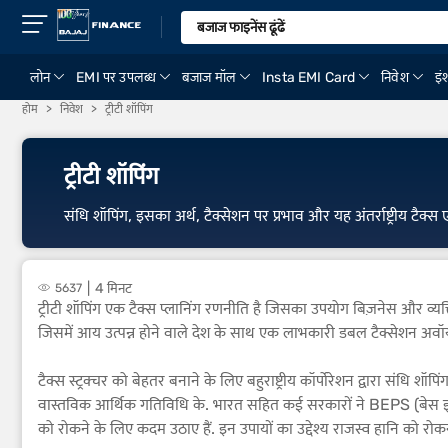
लोन
EMI पर उपलब्ध
बजाज मॉल
Insta EMI Card
निवेश
इंश
होम
निवेश
ट्रीटी शॉपिंग
ट्रीटी शॉपिंग
संधि शॉपिंग, इसका अर्थ, टैक्सेशन पर प्रभाव और यह अंतर्राष्ट्रीय टैक्स एग
4 मिनट
5637
ट्रीटी शॉपिंग एक टैक्स प्लानिंग रणनीति है जिसका उपयोग बिज़नेस और व्यक्
जिसमें आय उत्पन्न होने वाले देश के साथ एक लाभकारी डबल टैक्सेशन अवॉयडे
टैक्स स्ट्रक्चर को बेहतर बनाने के लिए बहुराष्ट्रीय कॉर्पोरेशन द्वारा संध
वास्तविक आर्थिक गतिविधि के. भारत सहित कई सरकारों ने BEPS (बेस इरोश
को रोकने के लिए कदम उठाए हैं. इन उपायों का उद्देश्य राजस्व हानि को रो