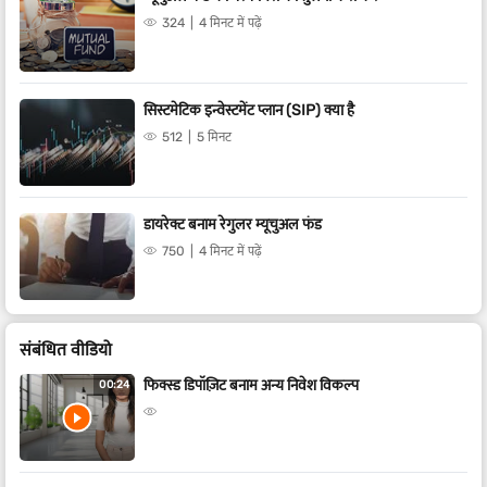
324
4 मिनट में पढ़ें
सिस्टमेटिक इन्वेस्टमेंट प्लान (SIP) क्या है
512
5 मिनट
डायरेक्ट बनाम रेगुलर म्यूचुअल फंड
750
4 मिनट में पढ़ें
संबं​धित वीडियो
फिक्स्ड डिपॉज़िट बनाम अन्य निवेश विकल्प
00:24