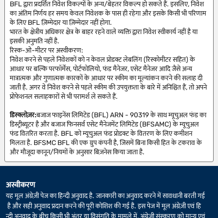
BFL द्वारा प्रदर्शित निवेश विकल्पों के अन्य/बेहतर विकल्प हो सकते हैं. इसलिए, निवेश
का अंतिम निर्णय हर समय केवल निवेशक के पास ही रहेगा और इसके किसी भी परिणाम
के लिए BFL ज़िम्मेदार या ज़िम्मेदार नहीं होगा.
भारत के क्षेत्रीय अधिकार क्षेत्र के बाहर रहने वाले व्यक्ति द्वारा निवेश स्वीकार्य नहीं है या
इसकी अनुमति नहीं है.
रिस्क-ओ-मीटर पर अस्वीकरण:
निवेश करने से पहले निवेशकों को न केवल प्रोडक्ट लेबलिंग (रिस्कोमीटर सहित) के
आधार पर बल्कि परफॉर्मेंस, पोर्टफोलियो, फंड मैनेजर, एसेट मैनेजर आदि जैसे अन्य
मात्रात्मक और गुणात्मक कारकों के आधार पर स्कीम का मूल्यांकन करने की सलाह दी
जाती है. अगर वे निवेश करने से पहले स्कीम की उपयुक्तता के बारे में अनिश्चित हैं, तो अपने
प्रोफेशनल सलाहकारों से भी परामर्श ले सकते हैं.
डिस्क्लोज़र:
बजाज फाइनेंस लिमिटेड (BFL) ARN - 90319 के साथ म्यूचुअल फंड का
डिस्ट्रीब्यूटर है और बजाज फिनसर्व एसेट मैनेजमेंट लिमिटेड (BFSAMC) के म्यूचुअल
फंड वितरित करता है. BFL को म्यूचुअल फंड प्रोडक्ट के वितरण के लिए कमीशन
मिलता है. BFSMC BFL की एक ग्रुप कंपनी है, जिसमें बिना किसी हित के टकराव के
और मौजूदा कानून/नियमों के अनुसार बिज़नेस किया जाता है.
अस्वीकरण
यह मूल अंग्रेज़ी पेज का हिन्दी अनुवाद है. जानकारी का अनुवाद करने में सावधानी बरती गई
है और सही अनुवाद प्रदान करने की पूरी कोशिश की गई है. इस पेज में मूल अंग्रेज़ी एवं हि
न्दी अनुवाद के बीच किसी भी अंतर या विसंगति के मामले में, अंग्रेज़ी संस्करण को मान्य एवं