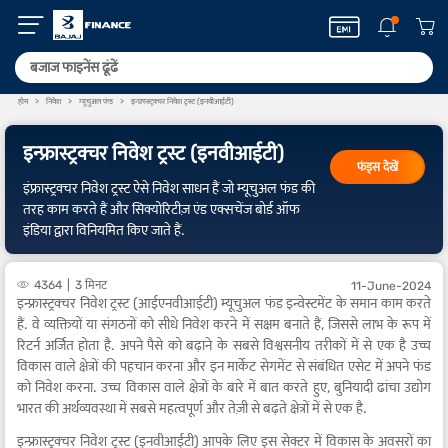
होम
निवेश
म्यूचुअल फंड
इन्फ्रास्ट्रक्चर निवेश ट्रस्ट (इनवीआईटी)
इन्फ्रास्ट्रक्चर निवेश ट्रस्ट (इनवीआईटी)
फंड्स देखें
इंफ्रास्ट्रक्चर निवेश ट्रस्ट ऐसे निवेश साधन हैं जो म्यूचुअल फंड की
तरह काम करते हैं और सिक्योरिटीज़ एंड एक्सचेंज बोर्ड ऑफ
इंडिया द्वारा विनियमित किए जाते हैं.
4364
3 मिनट
11-June-2024
इन्फ्रास्ट्रक्चर निवेश ट्रस्ट (आईएनवीआईटी) म्यूचुअल फंड इन्वेस्टमेंट के समान काम करते
हैं. वे व्यक्तियों या संगठनों को सीधे निवेश करने में सक्षम बनाते हैं, जिससे लाभ के रूप में
रिटर्न अर्जित होता है. अपने पैसे को बढ़ाने के सबसे विश्वसनीय तरीकों में से एक है उच्च
विकास वाले क्षेत्रों की पहचान करना और इन मार्केट सेगमेंट से संबंधित एसेट में अपने फंड
को निवेश करना. उच्च विकास वाले क्षेत्रों के बारे में बात करते हुए, बुनियादी ढांचा उद्योग
भारत की अर्थव्यवस्था में सबसे महत्वपूर्ण और तेज़ी से बढ़ते क्षेत्रों में से एक है.
इन्फ्रास्ट्रक्चर निवेश ट्रस्ट (इनवीआईटी) आपके लिए इस सेक्टर में विकास के अवसरों का