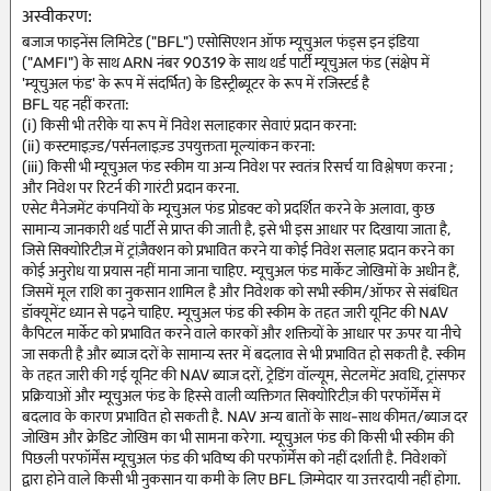
अस्वीकरण:
बजाज फाइनेंस लिमिटेड ("BFL") एसोसिएशन ऑफ म्यूचुअल फंड्स इन इंडिया
("AMFI") के साथ ARN नंबर 90319 के साथ थर्ड पार्टी म्यूचुअल फंड (संक्षेप में
'म्यूचुअल फंड' के रूप में संदर्भित) के डिस्ट्रीब्यूटर के रूप में रजिस्टर्ड है
BFL यह नहीं करता:
(i) किसी भी तरीके या रूप में निवेश सलाहकार सेवाएं प्रदान करना:
(ii) कस्टमाइज़्ड/पर्सनलाइज़्ड उपयुक्तता मूल्यांकन करना:
(iii) किसी भी म्यूचुअल फंड स्कीम या अन्य निवेश पर स्वतंत्र रिसर्च या विश्लेषण करना ;
और निवेश पर रिटर्न की गारंटी प्रदान करना.
एसेट मैनेजमेंट कंपनियों के म्यूचुअल फंड प्रोडक्ट को प्रदर्शित करने के अलावा, कुछ
सामान्य जानकारी थर्ड पार्टी से प्राप्त की जाती है, इसे भी इस आधार पर दिखाया जाता है,
जिसे सिक्योरिटीज़ में ट्रांज़ैक्शन को प्रभावित करने या कोई निवेश सलाह प्रदान करने का
कोई अनुरोध या प्रयास नहीं माना जाना चाहिए. म्यूचुअल फंड मार्केट जोखिमों के अधीन हैं,
जिसमें मूल राशि का नुकसान शामिल है और निवेशक को सभी स्कीम/ऑफर से संबंधित
डॉक्यूमेंट ध्यान से पढ़ने चाहिए. म्यूचुअल फंड की स्कीम के तहत जारी यूनिट की NAV
कैपिटल मार्केट को प्रभावित करने वाले कारकों और शक्तियों के आधार पर ऊपर या नीचे
जा सकती है और ब्याज दरों के सामान्य स्तर में बदलाव से भी प्रभावित हो सकती है. स्कीम
के तहत जारी की गई यूनिट की NAV ब्याज दरों, ट्रेडिंग वॉल्यूम, सेटलमेंट अवधि, ट्रांसफर
प्रक्रियाओं और म्यूचुअल फंड के हिस्से वाली व्यक्तिगत सिक्योरिटीज़ की परफॉर्मेंस में
बदलाव के कारण प्रभावित हो सकती है. NAV अन्य बातों के साथ-साथ कीमत/ब्याज दर
जोखिम और क्रेडिट जोखिम का भी सामना करेगा. म्यूचुअल फंड की किसी भी स्कीम की
पिछली परफॉर्मेंस म्यूचुअल फंड की भविष्य की परफॉर्मेंस को नहीं दर्शाती है. निवेशकों
द्वारा होने वाले किसी भी नुकसान या कमी के लिए BFL ज़िम्मेदार या उत्तरदायी नहीं होगा.