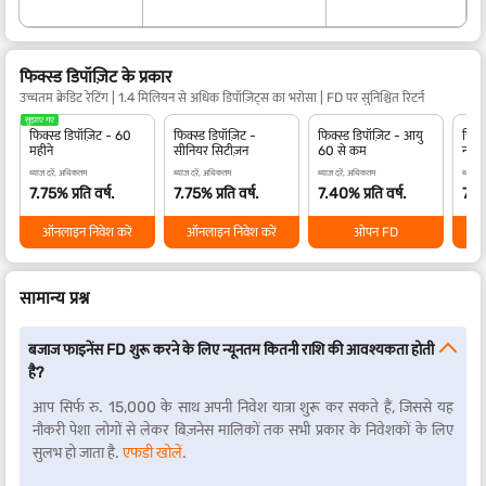
फिक्स्ड डिपॉज़िट के प्रकार
उच्चतम क्रेडिट रेटिंग | 1.4 मिलियन से अधिक डिपॉज़िट्स का भरोसा | FD पर सुनिश्चित रिटर्न
सुझाए गए
फिक्स्ड डिपॉज़िट - 60
फिक्स्ड डिपॉज़िट -
फिक्स्ड डिपॉज़िट - आयु
फिक्स
महीने
सीनियर सिटीज़न
60 से कम
नाबा
ब्याज दरें, अधिकतम
ब्याज दरें, अधिकतम
ब्याज दरें, अधिकतम
ब्याज द
7.75% प्रति वर्ष.
7.75% प्रति वर्ष.
7.40% प्रति वर्ष.
7.40
ऑनलाइन निवेश करें
ऑनलाइन निवेश करें
ओपन FD
सामान्य प्रश्न
बजाज फाइनेंस FD शुरू करने के लिए न्यूनतम कितनी राशि की आवश्यकता होती
है?
आप सिर्फ रु. 15,000 के साथ अपनी निवेश यात्रा शुरू कर सकते हैं, जिससे यह
नौकरी पेशा लोगों से लेकर बिज़नेस मालिकों तक सभी प्रकार के निवेशकों के लिए
सुलभ हो जाता है.
एफडी खोलें
.