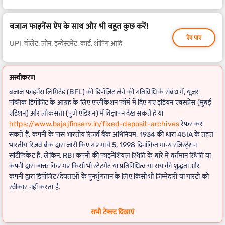
बजाज फाइनेंस ऐप के साथ और भी बहुत कुछ करें!
ऐप पाएं
UPI, वॉलेट, लोन, इन्वेस्टमेंट, कार्ड, शॉपिंग आदि
अस्वीकरण
बजाज फाइनेंस लिमिटेड (BFL) की डिपॉज़िट लेने की गतिविधि के संबंध में, यूज़र
पब्लिक डिपॉज़िट के आग्रह के लिए एप्लीकेशन फॉर्म में दिए गए इंडियन एक्सप्रेस (मुंबई
एडिशन) और लोकसत्ता (पुणे एडिशन) में विज्ञापन देख सकते हैं या
https://www.bajajfinserv.in/fixed-deposit-archives
रेफर कर
सकते हैं. कंपनी के पास भारतीय रिज़र्व बैंक अधिनियम, 1934 की धारा 45IA के तहत
भारतीय रिज़र्व बैंक द्वारा जारी किए गए मार्च 5, 1998 दिनांकित मान्य रजिस्ट्रेशन
सर्टिफिकेट है. लेकिन, RBI कंपनी की फाइनेंशियल स्थिति के बारे में वर्तमान स्थिति या
कंपनी द्वारा व्यक्त किए गए किसी भी स्टेटमेंट या प्रतिनिधित्व या राय की शुद्धता और
कंपनी द्वारा डिपॉज़िट/देयताओं के पुनर्भुगतान के लिए किसी भी जिम्मेदारी या गारंटी को
स्वीकार नहीं करता है.
FD कैलकुलेटर
के लिए वास्तविक रिटर्न कुछ अलग-अलग हो सकता है, अगर फिक्स्ड
सभी टेक्स्ट दिखाएं
डिपॉज़िट की अवधि में लीप वर्ष शामिल है.