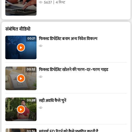
5637
4 मिनट
संबंधित वीडियो
फिक्स्ड डिपॉज़िट बनाम अन्य निवेश विकल्प
00:21
फिक्स्ड डिपॉज़िट खोलने की चरण-दर-चरण गाइड
00:32
सही अवधि कैसे चुनें
00:28
महंगाई FD रिटर्न को कैसे प्रभावित करती है
00:36