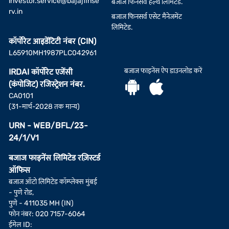
investor.service@bajajfinse
बजाज फिनसर्व हेल्थ लिमिटेड.
rv.in
बजाज फिनसर्व एसेट मैनेजमेंट
लिमिटेड.
कॉर्पोरेट आइडेंटिटी नंबर (CIN)
L65910MH1987PLC042961
बजाज फाइनेंस ऐप डाउनलोड करें
IRDAI कॉर्पोरेट एजेंसी
(कंपोजिट) रजिस्ट्रेशन नंबर.
CA0101
(31-मार्च-2028 तक मान्य)
URN - WEB/BFL/23-
24/1/V1
बजाज फाइनेंस लिमिटेड रज़िस्टर्ड
ऑफिस
बजाज ऑटो लिमिटेड कॉम्प्लेक्स मुंबई
- पुणे रोड,
पुणे - 411035 MH (IN)
फोन नंबर: 020 7157-6064
ईमेल ID: