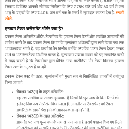
जैसा कि इनकम टैक्स असेसमेंट ऑर्डर आपके फाइनेंस को स्पष्ट करता है, बजाज फाइनेंस
फिक्स्ड डिपॉज़िट आपको सीनियर सिटीज़न के लिए 7.75% प्रति वर्ष और 60 वर्ष से कम
आयु के ग्राहकों के लिए 7.40% प्रति वर्ष तक के रिटर्न में सुनिश्चित स्पष्टता देता है.
एफडी
खोलें
.
इनकम टैक्स असेसमेंट ऑर्डर क्या है?
इनकम टैक्स असेसमेंट ऑर्डर, टैक्सपेयर के इनकम टैक्स रिटर्न और संबंधित जानकारी की
समीक्षा करने के बाद इनकम टैक्स विभाग के मूल्यांकन अधिकारी द्वारा जारी किया गया एक
आधिकारिक ऑर्डर है. यह किसी विशेष वित्तीय वर्ष के लिए देय अंतिम टैक्स देयता, रिफंड
राशि या अतिरिक्त टैक्स निर्धारित करता है. मूल्यांकन प्रक्रिया विभाग को यह सत्यापित करने
में मदद करती है कि टैक्सपेयर द्वारा घोषित आय, कटौतियां और टैक्स विवरण इनकम
टैक्स एक्ट के अनुरूप हैं या नहीं.
इनकम टैक्स एक्ट के तहत, मूल्यांकनों को मुख्य रूप से निम्नलिखित प्रकारों में वर्गीकृत
किया जाता है:
सेक्शन 143(1) के तहत असेसमेंट:
यह एक प्राथमिक या सारांश मूल्यांकन है जिसमें विस्तृत जांच के बिना रिटर्न को
इलेक्ट्रॉनिक रूप से प्रोसेस किया जाता है. आमतौर पर टैक्सपेयर को टैक्स
अथॉरिटी के सामने पेश होने की आवश्यकता नहीं होती है.
सेक्शन 143(3) के तहत असेसमेंट:
आमतौर पर जांच मूल्यांकन के नाम से जाना जाता है, इसमें फाइल किए गए रिटर्न
की सटीकता को सत्यापित करने के लिए टैक्सपेयर की आय, कटौतियां, छूट और