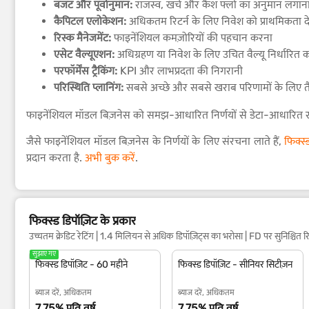
बजट और पूर्वानुमान:
राजस्व, खर्च और कैश फ्लो का अनुमान लगान
कैपिटल एलोकेशन:
अधिकतम रिटर्न के लिए निवेश को प्राथमिकता द
रिस्क मैनेजमेंट:
फाइनेंशियल कमज़ोरियों की पहचान करना
एसेट वैल्यूएशन:
अधिग्रहण या निवेश के लिए उचित वैल्यू निर्धारित 
परफॉर्मेंस ट्रैकिंग:
KPI और लाभप्रदता की निगरानी
परिस्थिति प्लानिंग:
सबसे अच्छे और सबसे खराब परिणामों के लिए त
फाइनेंशियल मॉडल बिज़नेस को समझ-आधारित निर्णयों से डेटा-आधारित रणन
जैसे फाइनेंशियल मॉडल बिज़नेस के निर्णयों के लिए संरचना लाते हैं,
फिक्स
प्रदान करता है.
अभी बुक करें
.
फिक्स्ड डिपॉज़िट के प्रकार
उच्चतम क्रेडिट रेटिंग | 1.4 मिलियन से अधिक डिपॉज़िट्स का भरोसा | FD पर सुनिश्चित रि
सुझाए गए
फिक्स्ड डिपॉज़िट - 60 महीने
फिक्स्ड डिपॉज़िट - सीनियर सिटीज़न
ब्याज दरें, अधिकतम
ब्याज दरें, अधिकतम
7.75% प्रति वर्ष.
7.75% प्रति वर्ष.