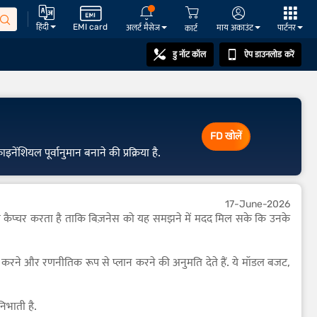
हिंदी
EMI card
अलर्ट मैसेज
माय अकाउंट
पार्टनर
कार्ट
डु नॉट कॉल
ऐप डाउनलोड करें
FD खोलें
ंशियल पूर्वानुमान बनाने की प्रक्रिया है.
17-June-2026
लाभ को कैप्चर करता है ताकि बिज़नेस को यह समझने में मदद मिल सके कि उनके
करने और रणनीतिक रूप से प्लान करने की अनुमति देते हैं. ये मॉडल बजट,
िभाती है.