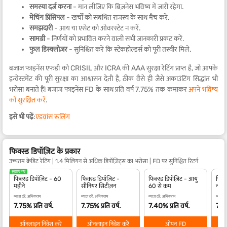
समस्या दर्ज करना
- मान लीजिए कि बिज़नेस भविष्य में जारी रहेगा.
मेचिंग प्रिंसिपल
- खर्चों को संबंधित राजस्व के साथ मैच करें.
समझदारी
- आय या एसेट को ओवरस्टेट न करें.
सामग्री
- निर्णयों को प्रभावित करने वाली सभी जानकारी प्रकट करें.
फुल डिस्क्लोज़र
- सुनिश्चित करें कि स्टेकहोल्डर्स को पूरी तस्वीर मिले.
बजाज फाइनेंस एफडी को CRISIL और ICRA की AAA सुरक्षा रेटिंग प्राप्त है, जो आपके
इन्वेस्टमेंट की पूरी सुरक्षा का आश्वासन देती है, ठीक वैसे ही जैसे अकाउंटिंग सिद्धांत भी
भरोसा बनाते हैं! बजाज फाइनेंस FD के साथ प्रति वर्ष 7.75% तक कमाकर
अपने भविष्य
को सुरक्षित करें
.
इसे भी पढ़ें
:
एडवांस रूलिंग
फिक्स्ड डिपॉज़िट के प्रकार
उच्चतम क्रेडिट रेटिंग | 1.4 मिलियन से अधिक डिपॉज़िट्स का भरोसा | FD पर सुनिश्चित रिटर्न
सुझाए गए
फिक्स्ड डिपॉज़िट - 60
फिक्स्ड डिपॉज़िट -
फिक्स्ड डिपॉज़िट - आयु
फिक्स
महीने
सीनियर सिटीज़न
60 से कम
नाबा
ब्याज दरें, अधिकतम
ब्याज दरें, अधिकतम
ब्याज दरें, अधिकतम
ब्याज द
7.75% प्रति वर्ष.
7.75% प्रति वर्ष.
7.40% प्रति वर्ष.
7.40
ऑनलाइन निवेश करें
ऑनलाइन निवेश करें
ओपन FD