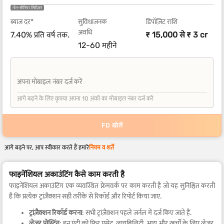
नॉन-सीनियर सिटीज़न
ब्याज दर*
सुविधाजनक
डिपॉज़िट राशि
अवधि
7.40% प्रति वर्ष तक.
₹ 15,000 से ₹ 3 cr
12-60 महीने
अपना मोबाइल नंबर दर्ज करें
+91
आगे बढ़ने के लिए कृपया अपना 10 अंकों का मोबाइल नंबर दर्ज करें
FD खोलें
आगे बढ़ने पर, आप स्वीकार करते हैं हमारे
नियम व शर्तें
फाइनेंशियल अकाउंटिंग कैसे काम करती है
फाइनेंशियल अकाउंटिंग एक व्यवस्थित फ्रेमवर्क पर काम करती है जो यह सुनिश्चित करती
है कि प्रत्येक ट्रांज़ैक्शन सही तरीके से रिकॉर्ड और रिपोर्ट किया जाए.
ट्रांज़ैक्शन रिकॉर्ड करना
: सभी ट्रांज़ैक्शन पहले जर्नल में दर्ज किए जाते हैं.
लेजर पोस्टिंग
: इन एंट्री को फिर एसेट, लायबिलिटी, आय और खर्चों के लिए लेजर