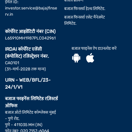
बजाज ब्रोकिंग
ईमेल ID:
investor.service@bajajfinse
बजाज फिनसर्व हेल्थ लिमिटेड.
rv.in
बजाज फिनसर्व एसेट मैनेजमेंट
लिमिटेड.
कॉर्पोरेट आइडेंटिटी नंबर (CIN)
L65910MH1987PLC042961
बजाज फाइनेंस ऐप डाउनलोड करें
IRDAI कॉर्पोरेट एजेंसी
(कंपोजिट) रजिस्ट्रेशन नंबर.
CA0101
(31-मार्च-2028 तक मान्य)
URN - WEB/BFL/23-
24/1/V1
बजाज फाइनेंस लिमिटेड रज़िस्टर्ड
ऑफिस
बजाज ऑटो लिमिटेड कॉम्प्लेक्स मुंबई
- पुणे रोड,
पुणे - 411035 MH (IN)
फोन नंबर: 020 7157-6064