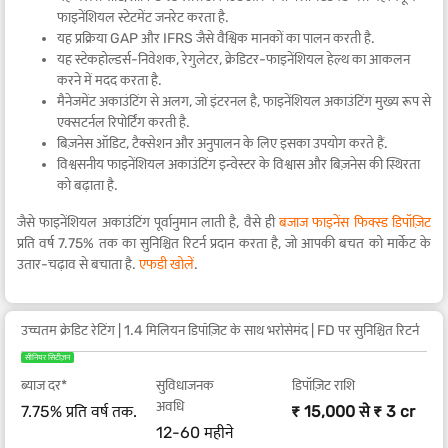
फाइनेंशियल स्टेटमेंट जनरेट करता है.
यह प्रक्रिया GAP
और
IFRS जैसे वैश्विक मानकों का पालन करती है.
यह स्टेकहोल्डर्स-निवेशक, रेगुलेटर, क्रेडिटर-फाइनेंशियल हेल्थ का आकलन
करने में मदद करता है.
मैनेजमेंट अकाउंटिंग से अलग, जो इंटरनल है, फाइनेंशियल अकाउंटिंग मुख्य रूप से
एक्सटर्नल रिपोर्टिंग करती है.
बिज़नेस ऑडिट, टैक्सेशन और अनुपालन के लिए इसका उपयोग करते हैं.
विश्वसनीय फाइनेंशियल अकाउंटिंग इन्वेस्टर के विश्वास और बिज़नेस की स्थिरता
को बढ़ाता है.
जैसे फाइनेंशियल अकाउंटिंग पूर्वानुमान लाती है, वैसे ही
बजाज फाइनेंस फिक्स्ड डिपॉज़िट
प्रति वर्ष 7.75% तक का सुनिश्चित रिटर्न प्रदान करता है, जो आपकी बचत को मार्केट के
उतार-चढ़ाव से बचाता है.
एफडी खोलें
.
उच्चतम क्रेडिट रेटिंग | 1.4 मिलियन डिपॉज़िट के साथ भरोसेमंद | FD पर सुनिश्चित रिटर्न
सीनियर सिटीज़न
ब्याज दर*
सुविधाजनक
डिपॉज़िट राशि
अवधि
7.75% प्रति वर्ष तक.
₹ 15,000 से ₹ 3 cr
12-60 महीने