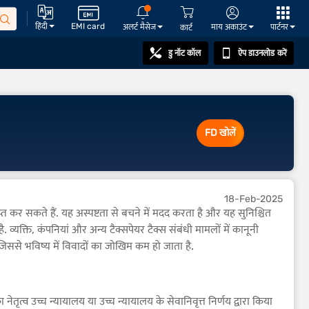
हिंदी
EMI card
अलर्ट मैसेज
माय अकाउंट
पार्टनर
कार्ट
डु नॉट कॉल
ऐप डाउनलोड करें
FD खोलें
18-Feb-2025
्राप्त कर सकते हैं. यह अस्पष्टता से बचने में मदद करता है और यह सुनिश्चित
ै. व्यक्ति, कंपनियां और अन्य टैक्सपेयर टैक्स संबंधी मामलों में कानूनी
 जिससे भविष्य में विवादों का जोखिम कम हो जाता है.
ृत्व उच्च न्यायालय या उच्च न्यायालय के सेवानिवृत्त निर्णय द्वारा किया