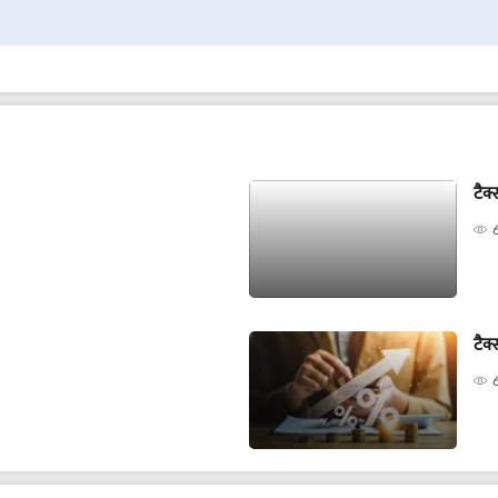
टैक
टैक