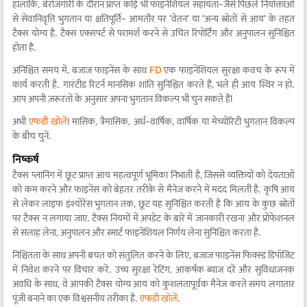
हालांकि, बेरोजगारी के दौरान प्राप्त कोई भी फाइनेंशियल सहायता-जैसे पिछले नियोक्ताओं
से सेवानिवृत्ति भुगतान या क्षतिपूर्ति- आमतौर पर 'वेतन' या 'अन्य स्रोतों से आय' के तहत
टैक्स योग्य है. टैक्स एक्सपर्ट से परामर्श करने से उचित रिपोर्टिंग और अनुपालन सुनिश्चित
होता है.
अनिश्चित समय में, बजाज फाइनेंस के साथ
FD
एक फाइनेंशियल सुरक्षा कवच के रूप में
कार्य करती है. गारंटीड रिटर्न मानसिक शांति सुनिश्चित करते हैं, भले ही आय स्थिर न हो.
आप अपनी ज़रूरतों के अनुसार अपना भुगतान विकल्प भी चुन सकते हैं!
अभी
एफडी खोलें
! मासिक, त्रैमासिक, अर्ध-वार्षिक, वार्षिक या मेच्योरिटी भुगतान विकल्प
के बीच चुनें.
निष्कर्ष
टैक्स प्लानिंग में छूट प्राप्त आय महत्वपूर्ण भूमिका निभाती है, जिससे व्यक्तियों को देयताओं
को कम करने और फाइनेंस को बेहतर तरीके से मैनेज करने में मदद मिलती है. कृषि आय
से लेकर लाइफ इंश्योरेंस भुगतान तक, छूट यह सुनिश्चित करती है कि आय के कुछ स्रोतों
पर टैक्स न लगाया जाए. टैक्स नियमों में अपडेट के बारे में जानकारी रखना और प्रोफेशनल
से सलाह लेना, अनुपालन और स्मार्ट फाइनेंशियल निर्णय लेना सुनिश्चित करता है.
निश्चितता के साथ अपनी बचत को संतुलित करने के लिए, बजाज फाइनेंस फिक्स्ड डिपॉजिट
में निवेश करने पर विचार करें. उच्च सुरक्षा रेटिंग, आकर्षक ब्याज दरें और सुविधाजनक
अवधि के साथ, वे आपकी टैक्स योग्य आय को कुशलतापूर्वक मैनेज करते समय लगातार
पूंजी बनाने का एक विश्वसनीय तरीका है.
एफडी खोलें
.