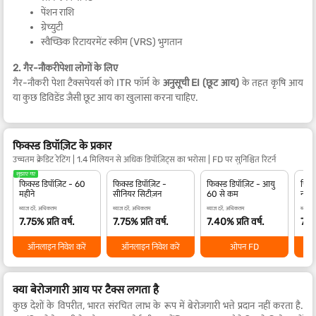
पेंशन राशि
ग्रेच्युटी
स्वैच्छिक रिटायरमेंट स्कीम (VRS) भुगतान
2. गैर-नौकरीपेशा लोगों के लिए
गैर-नौकरी पेशा टैक्सपेयर्स को ITR फॉर्म के
अनुसूची EI (छूट आय)
के तहत कृषि आय
या कुछ डिविडेंड जैसी छूट आय का खुलासा करना चाहिए.
फिक्स्ड डिपॉज़िट के प्रकार
उच्चतम क्रेडिट रेटिंग | 1.4 मिलियन से अधिक डिपॉज़िट्स का भरोसा | FD पर सुनिश्चित रिटर्न
सुझाए गए
फिक्स्ड डिपॉज़िट - 60
फिक्स्ड डिपॉज़िट -
फिक्स्ड डिपॉज़िट - आयु
फिक्स
महीने
सीनियर सिटीज़न
60 से कम
नाबा
ब्याज दरें, अधिकतम
ब्याज दरें, अधिकतम
ब्याज दरें, अधिकतम
ब्याज द
7.75% प्रति वर्ष.
7.75% प्रति वर्ष.
7.40% प्रति वर्ष.
7.40
ऑनलाइन निवेश करें
ऑनलाइन निवेश करें
ओपन FD
क्या बेरोजगारी आय पर टैक्स लगता है
कुछ देशों के विपरीत, भारत संरचित लाभ के रूप में बेरोजगारी भत्ते प्रदान नहीं करता है.