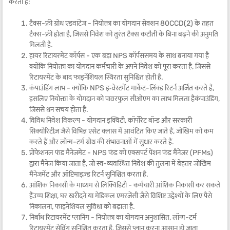
करता है:
टैक्स-फ्री ग्रोथ एडवांटेज - नियोक्ता का योगदान सेक्शन 80CCD(2) के तहत
टैक्स-फ्री होता है, जिससे निवेश को तुरंत टैक्स कटौती के बिना बढ़ने की अनुमति
मिलती है.
हायर रिटायरमेंट कॉर्पस - एक बड़ा NPS कॉर्पससमय के साथ बनाया गया है
क्योंकि नियोक्ता का योगदान कर्मचारी के अपने निवेश को पूरा करता है, जिससे
रिटायरमेंट के बाद फाइनेंशियल स्थिरता सुनिश्चित होती है.
कंपाउंडिंग लाभ - क्योंकि NPS इन्वेस्टमेंट मार्केट-लिंक्ड रिटर्न अर्जित करते हैं,
इसलिए नियोक्ता के योगदान को पावरफुल सीओएम का लाभ मिलता हैकंपाउंडिंग,
जिससे धन संचय होता है.
विविध निवेश विकल्प - योगदान इक्विटी, कॉर्पोरेट बॉन्ड और सरकारी
सिक्योरिटीज़ जैसे विभिन्न एसेट क्लास में आवंटित किए जाते हैं, जोखिम को कम
करते हैं और लॉन्ग-टर्म ग्रोथ की संभावनाओं में सुधार करते हैं.
प्रोफेशनल फंड मैनेजमेंट - NPS फंड को एक्सपर्ट पेंशन फंड मैनेजर (PFMs)
द्वारा मैनेज किया जाता है, जो स्व-व्यवस्थित निवेश की तुलना में बेहतर जोखिम
मैनेजमेंट और ऑप्टिमाइज़्ड रिटर्न सुनिश्चित करता है.
आंशिक निकासी के माध्यम से लिक्विडिटी - कर्मचारी आंशिक निकासी कर सकते
हैंउच्च शिक्षा, घर खरीदने या मेडिकल एमरजेंसी जैसे विशिष्ट उद्देश्यों के लिए पैसे
निकालना, फाइनेंशियल सुविधा को बढ़ाता है.
निर्बाध रिटायरमेंट प्लानिंग - नियोक्ता का योगदान अनुशासित, लॉन्ग-टर्म
रिटायरमेंट सेविंग सुनिश्चित करता है, जिससे प्लान करना आसान हो जाता