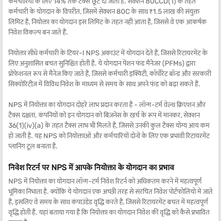
कर्मचारियों के लिए 14% तक टैक्स छूट दी जाती है. सेक्शन 80CCD(1) के तहत
कर्मचारी के योगदान के विपरीत, जिसमें सेक्शन 80C के साथ ₹1.5 लाख की संयुक्त
लिमिट है, नियोक्ता का योगदान इस लिमिट के तहत नहीं आता है, जिससे वे एक आकर्षक
निवेश विकल्प बन जाते हैं.
नियोक्ता सीधे कर्मचारी के टियर-I NPS अकाउंट में योगदान देते हैं, जिससे रिटायरमेंट के
लिए अनुशासित बचत सुनिश्चित होती है. ये योगदान पेंशन फंड मैनेजर (PFMs) द्वारा
प्रोफेशनल रूप से मैनेज किए जाते हैं, जिससे कर्मचारी इक्विटी, कॉर्पोरेट बॉन्ड और सरकारी
सिक्योरिटीज़ में विविध निवेश के माध्यम से समय के साथ अपने फंड को बढ़ा सकते हैं.
NPS में नियोक्ता का योगदान दोहरे लाभ प्रदान करता है - लॉन्ग-टर्म वेल्थ क्रिएशन और
टैक्स दक्षता. कंपनियों को इन योगदान को बिज़नेस के खर्च के रूप में मानकर, सेक्शन
36(1)(iv)(a) के तहत टैक्स लाभ भी मिलते हैं, जिससे उनकी कुल टैक्स योग्य आय कम
हो जाती है. यह NPS को नियोक्ताओं और कर्मचारियों दोनों के लिए एक प्रभावी रिटायरमेंट
प्लानिंग टूल बनाता है.
निवेश रिटर्न पर NPS में आपके नियोक्ता के योगदान का प्रभाव
NPS में नियोक्ता का योगदान लॉन्ग-टर्म निवेश रिटर्न को अधिकतम करने में महत्वपूर्ण
भूमिका निभाता है. क्योंकि ये योगदान एक अच्छी तरह से संरचित निवेश पोर्टफोलियो में जाते
हैं, इसलिए वे समय के साथ कंपाउंडेड वृद्धि करते हैं, जिससे रिटायरमेंट बचत में महत्वपूर्ण
वृद्धि होती है. यहां बताया गया है कि नियोक्ता का योगदान निवेश की वृद्धि को कैसे प्रभावित