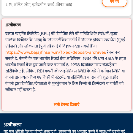
ऐप पाएं
UPI, वॉलेट, लोन, इन्वेस्टमेंट, कार्ड, शॉपिंग आदि
अस्वीकरण
बजाज फाइनेंस लिमिटेड (BFL) की डिपॉज़िट लेने की गतिविधि के संबंध में, यूज़र
पब्लिक डिपॉज़िट के आग्रह के लिए एप्लीकेशन फॉर्म में दिए गए इंडियन एक्सप्रेस (मुंबई
एडिशन) और लोकसत्ता (पुणे एडिशन) में विज्ञापन देख सकते हैं या
https://www.bajajfinserv.in/fixed-deposit-archives
रेफर कर
सकते हैं. कंपनी के पास भारतीय रिज़र्व बैंक अधिनियम, 1934 की धारा 45IA के तहत
भारतीय रिज़र्व बैंक द्वारा जारी किए गए मार्च 5, 1998 दिनांकित मान्य रजिस्ट्रेशन
सर्टिफिकेट है. लेकिन, RBI कंपनी की फाइनेंशियल स्थिति के बारे में वर्तमान स्थिति या
कंपनी द्वारा व्यक्त किए गए किसी भी स्टेटमेंट या प्रतिनिधित्व या राय की शुद्धता और
कंपनी द्वारा डिपॉज़िट/देयताओं के पुनर्भुगतान के लिए किसी भी जिम्मेदारी या गारंटी को
स्वीकार नहीं करता है.
FD कैलकुलेटर
के लिए वास्तविक रिटर्न कुछ अलग-अलग हो सकता है, अगर फिक्स्ड
सभी टेक्स्ट दिखाएं
डिपॉज़िट की अवधि में लीप वर्ष शामिल है.
अस्वीकरण
यह मूल अंग्रेज़ी पेज का हिन्दी अनुवाद है. जानकारी का अनुवाद करने में सावधानी बरती गई