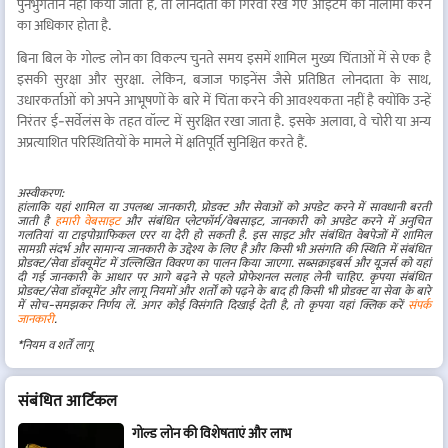
पुनर्भुगतान नहीं किया जाता है, तो लोनदाता को गिरवी रखे गए आइटम की नीलामी करने
का अधिकार होता है.
बिना बिल के गोल्ड लोन का विकल्प चुनते समय इसमें शामिल मुख्य चिंताओं में से एक है
इसकी सुरक्षा और सुरक्षा. लेकिन, बजाज फाइनेंस जैसे प्रतिष्ठित लोनदाता के साथ,
उधारकर्ताओं को अपने आभूषणों के बारे में चिंता करने की आवश्यकता नहीं है क्योंकि उन्हें
निरंतर ई-सर्वेलंस के तहत वॉल्ट में सुरक्षित रखा जाता है. इसके अलावा, वे चोरी या अन्य
अप्रत्याशित परिस्थितियों के मामले में क्षतिपूर्ति सुनिश्चित करते हैं.
अस्वीकरण:
हांलाकि यहां शामिल या उपलब्ध जानकारी, प्रोडक्ट और सेवाओं को अपडेट करने में सावधानी बरती
जाती है
हमारी वेबसाइट
और संबंधित प्लेटफॉर्म/वेबसाइट, जानकारी को अपडेट करने में अनुचित
गलतियां या टाइपोग्राफिकल एरर या देरी हो सकती है. इस साइट और संबंधित वेबपेजों में शामिल
सामग्री संदर्भ और सामान्य जानकारी के उद्देश्य के लिए है और किसी भी असंगति की स्थिति में संबंधित
प्रोडक्ट/सेवा डॉक्यूमेंट में उल्लिखित विवरण का पालन किया जाएगा. सब्सक्राइबर्स और यूज़र्स को यहां
दी गई जानकारी के आधार पर आगे बढ़ने से पहले प्रोफेशनल सलाह लेनी चाहिए. कृपया संबंधित
प्रोडक्ट/सेवा डॉक्यूमेंट और लागू नियमों और शर्तों को पढ़ने के बाद ही किसी भी प्रोडक्ट या सेवा के बारे
में सोच-समझकर निर्णय लें. अगर कोई विसंगति दिखाई देती है, तो कृपया यहां क्लिक करें
संपर्क
जानकारी
.
*नियम व शर्तें लागू
संबंधित आर्टिकल
गोल्ड लोन की विशेषताएं और लाभ