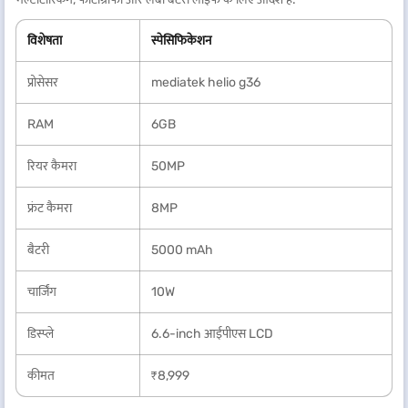
विशेषता
स्पेसिफिकेशन
प्रोसेसर
mediatek helio g36
RAM
6GB
रियर कैमरा
50MP
फ्रंट कैमरा
8MP
बैटरी
5000 mAh
चार्जिंग
10W
डिस्प्ले
6.6-inch आईपीएस LCD
कीमत
₹8,999