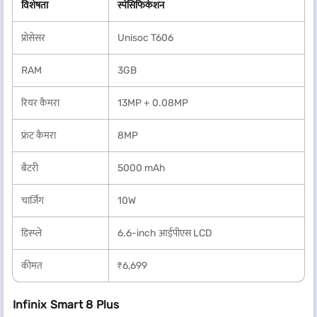
विशेषता
स्पेसिफिकेशन
प्रोसेसर
Unisoc T606
RAM
3GB
रियर कैमरा
13MP + 0.08MP
फ्रंट कैमरा
8MP
बैटरी
5000 mAh
चार्जिंग
10W
डिस्प्ले
6.6-inch आईपीएस LCD
कीमत
₹6,699
Infinix Smart 8 Plus