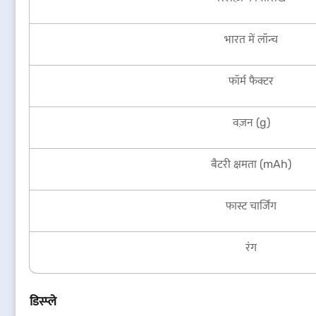
भारत में लॉन्च
फॉर्म फैक्टर
वज़न (g)
बैटरी क्षमता (mAh)
फास्ट चार्जिंग
रंग
डिस्प्ले