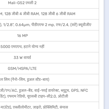
Mali-G52 एमसी 2
M, 128 जीबी 4 जीबी RAM, 128 जीबी 6 जीबी RAM
), 1/2.8", 0.64µm, पीडीएएफ 2 mp, एफ/2.4, (सप्टें) क्यूवीजीए
16 MP
5000 एमएएच, हटाने योग्य नहीं
33 W वायर्ड
GSM/HSPA/LTE
ल सिम (नैनो-सिम, डुअल स्टैंड-बाय)
ी/एन/AC, डुअल-बैंड, वाई-फाई डायरेक्ट, ब्लूटूथ, GPS, NFC
पेंडेंट), एफएम रेडियो, यूएसबी टाइप-सी2.0, ओटीजी
-माउंटेड), एक्सीलोमीटर, जाइरो, प्रॉक्सिमिटी, कंपास