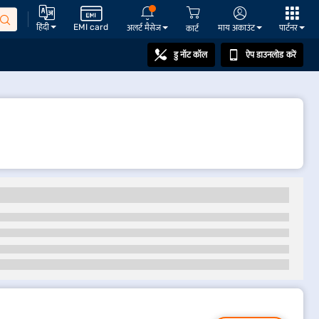
हिंदी
EMI card
अलर्ट मैसेज
माय अकाउंट
पार्टनर
कार्ट
डु नॉट कॉल
ऐप डाउनलोड करें