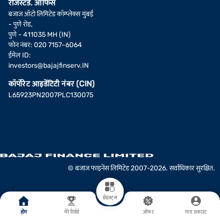
रजिस्टर्ड. ऑफिस
बजाज ऑटो लिमिटेड कॉम्प्लेक्स मुंबई
- पुणे रोड,
पुणे - 411035 MH (IN)
फोन नंबर: 020 7157-6064
ईमेल ID:
investors@bajajfinserv.IN
कॉर्पोरेट आइडेंटिटी नंबर (CIN)
L65923PN2007PLC130075
© बजाज फाइनेंस लिमिटेड 2007-2026. सर्वाधिकार सुरक्षित.
प्रोडक्ट्स
होम
मेरे रिवॉर्ड
ऑफर
माय अकाउंट