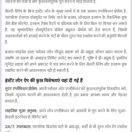
ज़रूरतों को तेज़ी से और कुशलतापूर्वक पूरा करने में मदद मिलती है.
सैलरी स्लिप के बिना इंस्टेंट लोन के मुख्य लाभों में से एक आसान एप्लीकेशन प्रोसेस है.
पारंपरिक रोज़गार डॉक्यूमेंट पर निर्भर रहने के बजाय, लोनदाता इनकम के वैकल्पिक प्रूफ
जैसे बैंक स्टेटमेंट, इनकम टैक्स रिटर्न या फ्रीलांस वर्क के लिए बिल पर विचार कर सकते
हैं. यह सुव्यवस्थित डॉक्यूमेंटेशन प्रोसेस अप्रूवल प्रोसेस को तेज़ करता है, जिससे
उधारकर्ताओं को अप्लाई करने के घंटों के भीतर तुरंत फंड एक्सेस करने की अनुमति मिलती
है.
बजाज फाइनेंस इंस्टा पर्सनल लोन मौजूदा ग्राहक को प्री-अप्रूव्ड ऑफर प्रदान करता है,
जबकि नए ग्राहक प्री-असाइन्ड लिमिट जनरेट कर सकते हैं. चूंकि ये प्री-अप्रूव्ड हैं, इसलिए
चुनिंदा ग्राहक को अपने अकाउंट में फंड प्राप्त करने के लिए सैलरी स्लिप और इनकम प्रूफ
सबमिट करने की आवश्यकता नहीं हो सकती है.
इंस्टेंट लोन ऐप की कुछ विशेषताएं यहां दी गई हैं
तुरंत एप्लीकेशन प्रोसेस:
अपनी पर्सनल लोन एप्लीकेशन को कुशलतापूर्वक विस्तारित करें,
जिसमें न्यूनतम चरणों की आवश्यकता होती है, इस प्रकार आपका समय और मेहनत
बचाता है.
साहजिक यूज़र अनुभव:
अपने लोन एप्लीकेशन को आसानी से पूरा करने के लिए यूज़र-
फ्रेंडली इंटरफेस से नेविगेट करें.
24/7. उपलब्धता:
पारंपरिक बिज़नेस घंटों के बावजूद, कहीं से भी तुरंत लोन ऐप एक्सेस