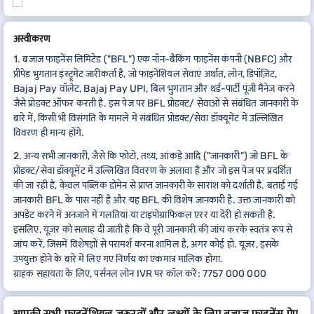
अस्वीकरण
1. बजाज फाइनेंस लिमिटेड ("BFL") एक नॉन-बैंकिंग फाइनेंस कंपनी (NBFC) और
प्रीपेड भुगतान इंस्ट्रूमेंट जारीकर्ता है, जो फाइनेंशियल सेवाएं अर्थात, लोन, डिपॉज़िट,
Bajaj Pay वॉलेट, Bajaj Pay UPI, बिल भुगतान और थर्ड-पार्टी पूंजी मैनेज करने
जैसे प्रोडक्ट ऑफर करती है. इस पेज पर BFL प्रोडक्ट/ सेवाओं से संबंधित जानकारी के
बारे में, किसी भी विसंगति के मामले में संबंधित प्रोडक्ट/सेवा डॉक्यूमेंट में उल्लिखित
विवरण ही मान्य होंगे.
2. अन्य सभी जानकारी, जैसे कि फोटो, तथ्य, आंकड़े आदि ("जानकारी") जो BFL के
प्रोडक्ट/सेवा डॉक्यूमेंट में उल्लिखित विवरण के अलावा हैं और जो इस पेज पर प्रदर्शित
की जा रही हैं, केवल पब्लिक डोमेन से प्राप्त जानकारी के सारांश को दर्शाती है. बताई गई
जानकारी BFL के पास नहीं है और यह BFL की विशेष जानकारी है. उक्त जानकारी को
अपडेट करने में अनजाने में गलतियां या टाइपोग्राफिकल एरर या देरी हो सकती है.
इसलिए, यूज़र को सलाह दी जाती है कि वे पूरी जानकारी की जांच करके स्वतंत्र रूप से
जांच करें, जिसमें विशेषज्ञों से परामर्श करना शामिल है, अगर कोई हो. यूज़र, इसके
उपयुक्त होने के बारे में लिए गए निर्णय का एकमात्र मालिक होगा.
ग्राहक सहायता के लिए, पर्सनल लोन IVR पर कॉल करें: 7757 000 000
आपकी सभी फाइनेंशियल ज़रूरतों और लक्ष्यों के लिए बजाज फाइनेंस ऐप