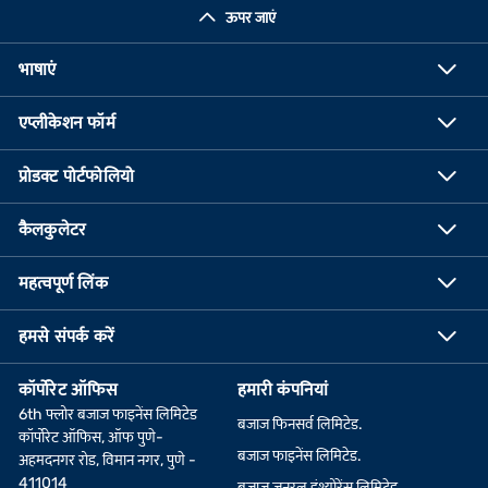
ऊपर जाएं
भाषाएं
एप्लीकेशन फॉर्म
प्रोडक्ट पोर्टफोलियो
कैलकुलेटर
महत्वपूर्ण लिंक
हमसे संपर्क करें
कॉर्पोरेट ऑफिस
हमारी कंपनियां
6th फ्लोर बजाज फाइनेंस लिमिटेड
बजाज फिनसर्व लिमिटेड.
कॉर्पोरेट ऑफिस, ऑफ पुणे-
बजाज फाइनेंस लिमिटेड.
अहमदनगर रोड, विमान नगर, पुणे -
411014
बजाज जनरल इंश्योरेंस लिमिटेड