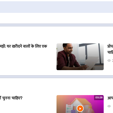
झें: घर खरीदने वालों के लिए एक
प्र
चाह
ं चुनना चाहिए?
आपक
00:28