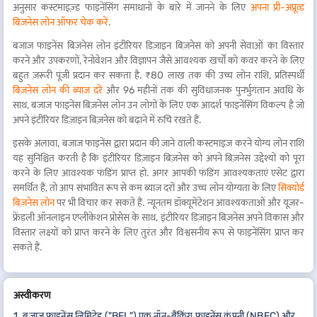
अनुसार कस्टमाइज़्ड फाइनेंसिंग समाधानों के बारे में जानने के लिए
अपना प्री-अप्रूव्ड
बिज़नेस लोन ऑफर चेक करें
.
बजाज फाइनेंस बिज़नेस लोन इंटीरियर डिज़ाइन बिज़नेस को अपनी सेवाओं का विस्तार
करने और उपकरणों, रेनोवेशन और विज्ञापन जैसे आवश्यक खर्चों को कवर करने के लिए
बहुत ज़रूरी पूंजी प्रदान कर सकता है. ₹80 लाख तक की उच्च लोन राशि, प्रतिस्पर्धी
बिज़नेस लोन की ब्याज दरें
और 96 महीनों तक की सुविधाजनक पुनर्भुगतान अवधि के
साथ, बजाज फाइनेंस बिज़नेस लोन उन लोगों के लिए एक आदर्श फाइनेंसिंग विकल्प है जो
अपने इंटीरियर डिज़ाइन बिज़नेस को बढ़ाने में रुचि रखते हैं.
इसके अलावा, बजाज फाइनेंस द्वारा प्रदान की जाने वाली कस्टमाइज़ करने योग्य लोन राशि
यह सुनिश्चित करती है कि इंटीरियर डिज़ाइन बिज़नेस को अपने बिज़नेस उद्देश्यों को पूरा
करने के लिए आवश्यक फंडिंग प्राप्त हो. अगर आपकी फंडिंग आवश्यकताएं एसेट द्वारा
समर्थित हैं, तो आप संभावित रूप से कम ब्याज दरों और उच्च लोन योग्यता के लिए
सिक्योर्ड
बिज़नेस लोन
पर भी विचार कर सकते हैं. न्यूनतम डॉक्यूमेंटेशन आवश्यकताओं और यूज़र-
फ्रेंडली ऑनलाइन एप्लीकेशन प्रोसेस के साथ, इंटीरियर डिज़ाइन बिज़नेस अपने विकास और
विस्तार लक्ष्यों को प्राप्त करने के लिए तुरंत और विश्वसनीय रूप से फाइनेंसिंग प्राप्त कर
सकते हैं.
अस्वीकरण
1. बजाज फाइनेंस लिमिटेड ("BFL") एक नॉन-बैंकिंग फाइनेंस कंपनी (NBFC) और