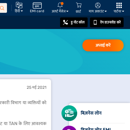
हिंदी
EMI card
अलर्ट मैसेज
माय अकाउंट
पार्टनर
कार्ट
डु नॉट कॉल
ऐप डाउनलोड करें
अप्लाई करें
25 मई 2021
कारी विभाग या व्यक्तियों को
बिज़नेस लोन
िकेट या TAN के लिए आवश्यक
बिज़नेस लोन EMI