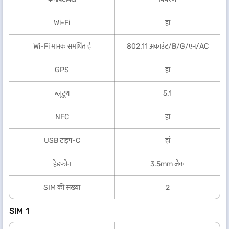
Wi-Fi
हां
Wi-Fi मानक समर्थित हैं
802.11 अकाउंट/B/G/एन/AC
GPS
हां
ब्लूटूथ
5.1
NFC
हां
USB टाइप-C
हां
हेडफोन
3.5mm जैक
SIM की संख्या
2
SIM 1