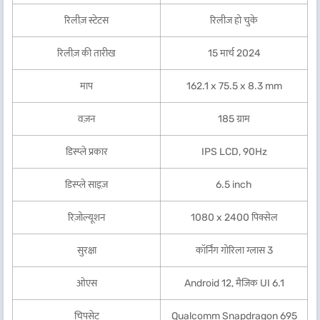
रिलीज़ स्टेटस
रिलीज हो चुके
रिलीज़ की तारीख
15 मार्च 2024
माप
162.1 x 75.5 x 8.3 mm
वज़न
185 ग्राम
डिस्प्ले प्रकार
IPS LCD, 90Hz
डिस्प्ले साइज़
6.5 inch
रिज़ोल्यूशन
1080 x 2400 पिक्सेल
सुरक्षा
कॉर्निंग गोरिला ग्लास 3
ओएस
Android 12, मैजिक UI 6.1
चिपसेट
Qualcomm Snapdragon 695