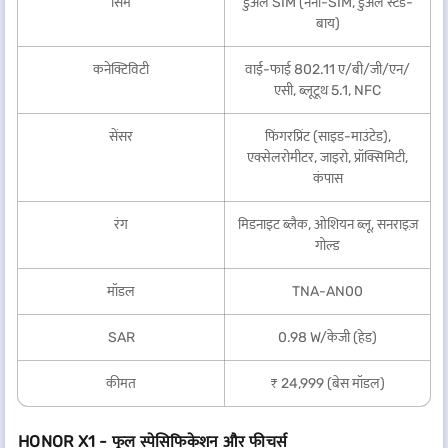
सिम
डुअल SIM (नैनो-SIM, डुअल स्टैंड-
बाय)
कनेक्टिविटी
वाई-फाई 802.11 ए/बी/जी/एन/
एसी, ब्लूटूथ 5.1, NFC
सेंसर
फिंगरप्रिंट (साइड-माउंटेड),
एक्सेलरोमीटर, जाइरो, प्रॉक्सिमिटी,
कंपास
रंग
मिडनाइट ब्लैक, ओशियन ब्लू, सनराइज़
गोल्ड
मॉडल
TNA-AN00
SAR
0.98 W/केजी (हेड)
कीमत
₹ 24,999 (बेस मॉडल)
HONOR X1 - फुल स्पेसिफिकेशन और फीचर्स