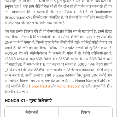
रिज़ोल्यूशन है, जो कॉर्निंग गोरिला ग्लास 3 द्वारा सुरक्षित है. यह आपको शानदार देखने का
अनुभव देता है, चाहे आप वीडियो देख रहे हों, गेम खेल रहे हों या वेब ब्राउज़ कर रहे हों. यह
फोन Android 12 पर चलता है और इसमें मैजिक UI 6.1 है, जो Qualcomm
Snapdragon 695 चिपसेट द्वारा संचालित है, जो रोज़मर्रा के कामों और मल्टीटास्किंग
के लिए स्मूथ और कुशल परफॉर्मेंस प्रदान करता है.
जब बात इसके विवरण की हो, तो कैमरा सेटअप विशेष रूप से महत्वपूर्ण है. इसमें ट्रिपल
रियर कैमरा सिस्टम है जिसमें 64MP का मेन सेंसर, 8MP का अल्ट्रा-वाइड लेंस और
2MP का मैक्रो कैमरा है, जिससे यूज़र विभिन्न स्थितियों में हाई-क्वॉलिटी फोटो कैप्चर कर
सकते हैं. 16 MP का फ्रंट कैमरा क्लियर और वाइब्रेंट सेल्फी को सुनिश्चित करता है.
HONOR X1 की स्पेसिफिकेशन के मामले में, फोन में दो मेमोरी कॉन्फिगरेशन हैं:
128GB स्टोरेज के साथ 6GB RAM और 256GB स्टोरेज के साथ 8GB RAM, दोनों
को माइक्रोSD के माध्यम से 1TB तक बढ़ाया जा सकता है. 5000 mAh बैटरी आपको
पूरे दिन चलने के लिए 22.5W फास्ट चार्जिंग सपोर्ट के साथ प्रभावशाली बैटरी लाइफ
प्रदान करती है. इसके अलावा, इसमें 3.5mm हेडफोन जैक, डुअल SIM सपोर्ट और
कनेक्टिविटी विकल्पों का एक व्यापक सेट शामिल है. अन्य Honor डिवाइस में रुचि रखने
वाले लोगों के लिए,
Honor Pad 8
और
Honor Pad X9
बड़े स्क्रीन अनुभवों के लिए
बेहतरीन विकल्प हैं.
HONOR X1 - मुख्य विशेषताएं
विशेष बातें
विवरण