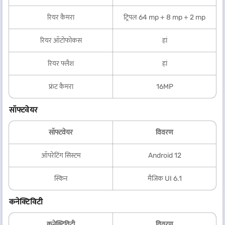
रियर कैमरा
ट्रिपल 64 mp + 8 mp + 2 mp
रियर ऑटोफोकस
हां
रियर फ्लैश
हां
फ्रंट कैमरा
16MP
सॉफ्टवेयर
सॉफ्टवेयर
विवरण
ऑपरेटिंग सिस्टम
Android 12
स्किन
मैजिक UI 6.1
कनेक्टिविटी
कनेक्टिविटी
विवरण