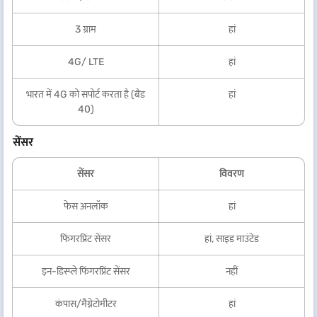
3 ग्राम
हां
4G/ LTE
हां
भारत में 4G को सपोर्ट करता है (बैंड
हां
40)
सेंसर
सेंसर
विवरण
फेस अनलॉक
हां
फिंगरप्रिंट सेंसर
हां, साइड माउंटेड
इन-डिस्प्ले फिंगरप्रिंट सेंसर
नहीं
कंपास/मैग्नेटोमीटर
हां