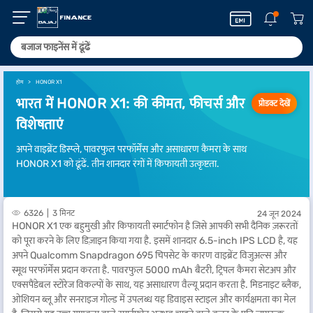
होम
HONOR X1
भारत में HONOR X1: की कीमत, फीचर्स और
प्रोडक्ट देखें
विशेषताएं
अपने वाइब्रेंट डिस्प्ले, पावरफुल परफॉर्मेंस और असाधारण कैमरा के साथ
HONOR X1 को ढूंढें. तीन शानदार रंगों में किफायती उत्कृष्टता.
6326
3 मिनट
24 जून 2024
HONOR X1 एक बहुमुखी और किफायती स्मार्टफोन है जिसे आपकी सभी दैनिक ज़रूरतों
को पूरा करने के लिए डिज़ाइन किया गया है. इसमें शानदार 6.5-inch IPS LCD है, यह
अपने Qualcomm Snapdragon 695 चिपसेट के कारण वाइब्रेंट विजुअल्स और
स्मूथ परफॉर्मेंस प्रदान करता है. पावरफुल 5000 mAh बैटरी, ट्रिपल कैमरा सेटअप और
एक्सपैंडेबल स्टोरेज विकल्पों के साथ, यह असाधारण वैल्यू प्रदान करता है. मिडनाइट ब्लैक,
ओशियन ब्लू और सनराइज गोल्ड में उपलब्ध यह डिवाइस स्टाइल और कार्यक्षमता का मेल