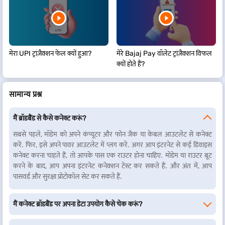
क्रेडिट कार्ड से
2% प्रति ट्रांज़ैक्शन (लागू टैक्स सहित) *
किराए का
भुगतान करना
मेरा UPI ट्रांज़ैक्शन फेल क्यों हुआ?
मेरे Bajaj Pay वॉलेट ट्रांज़ैक्शन विफल
क्यों होते हैं?
प्लेटफॉर्म फीस
प्रत्येक प्रीपेड मोबाइल रीचार्ज के लिए ₹5/- तक
सामान्य प्रश्न
*सुविधा शुल्क विशिष्ट भुगतान साधन पर लागू होता है और समय-समय पर संशोधन के
अधीन होता है
मैं ब्रॉडबैंड से कैसे कनेक्ट करूं?
ध्यान दें - विफल ट्रांज़ैक्शन के लिए, टैक्स को छोड़कर शुल्क सहित कुल राशि वापस कर
सबसे पहले, मॉडेम को अपने कंप्यूटर और फोन जैक या केबल आउटलेट से कनेक्ट
दी जाती है.
करें. फिर, इसे अपने पावर आउटलेट में प्लग करें. अगर आप इंटरनेट से कई डिवाइस
कनेक्ट करना चाहते हैं, तो आपके पास एक राउटर होना चाहिए. मोडेम या राउटर बूट
ब्रॉडबैंड अनलिमिटेड प्लान लिस्ट कनेक्ट करें
करने के बाद, आप अपना इंटरनेट कनेक्शन टेस्ट कर सकते हैं. और अंत में, आप
पासवर्ड और सुरक्षा प्रोटोकॉल सेट कर सकते हैं.
अपने विवरण और कीमतों के साथ कुछ सबसे लोकप्रिय
कनेक्ट ब्रॉडबैंड प्लान
नीचे दिए गए
हैं -
मैं कनेक्ट ब्रॉडबैंड पर अपना डेटा उपयोग कैसे चेक करूं?
इंटरनेट
कीमत
डेटा
मुफ्त लोकल
मुफ्त ISD
स्पीड
+STD कॉल
कॉल