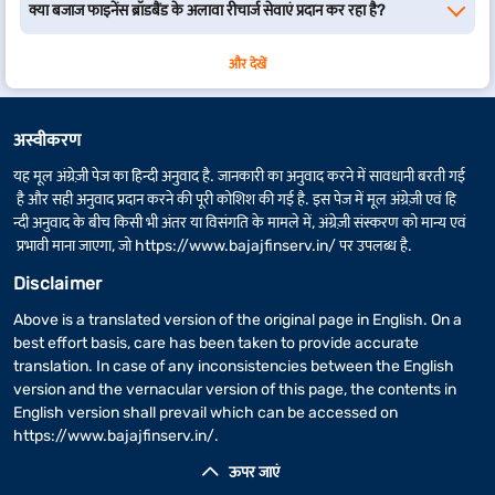
क्या बजाज फाइनेंस ब्रॉडबैंड के अलावा रीचार्ज सेवाएं प्रदान कर रहा है?
40 Mbps
499
अनलिमिटेड
अनलिमिटेड
NA
और देखें
60 Mbps
599
अनलिमिटेड
अनलिमिटेड
NA
अस्वीकरण
यह मूल अंग्रेज़ी पेज का हिन्दी अनुवाद है. जानकारी का अनुवाद करने में सावधानी बरती गई
100
699
अनलिमिटेड
अनलिमिटेड
NA
है और सही अनुवाद प्रदान करने की पूरी कोशिश की गई है. इस पेज में मूल अंग्रेज़ी एवं हि
Mbps
न्दी अनुवाद के बीच किसी भी अंतर या विसंगति के मामले में, अंग्रेज़ी संस्करण को मान्य एवं
प्रभावी माना जाएगा, जो
https://www.bajajfinserv.in/
पर उपलब्ध है.
Disclaimer
100
799
अनलिमिटेड
अनलिमिटेड
500 मिनट
Mbps
USA/कनाडा
Above is a translated version of the original page in English. On a
best effort basis, care has been taken to provide accurate
translation. In case of any inconsistencies between the English
एंटरटेनमेंट के साथ अनलिमिटेड कनेक्ट ब्रॉडबैंड प्लान
version and the vernacular version of this page, the contents in
English version shall prevail which can be accessed on
अगर आपको दुनिया भर से फिल्में या सीरीज़ देखना पसंद है, तो आपको OTT सब्सक्रिप्शन
https://www.bajajfinserv.in/
.
के साथ इन कनेक्ट ब्रॉडबैंड प्लान में से चुनना चाहिए -
ऊपर जाएं