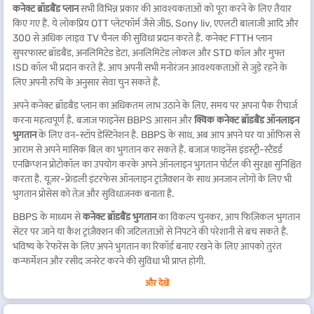
कनेक्ट ब्रॉडबैंड प्लान
सभी विभिन्न प्रकार की आवश्यकताओं को पूरा करने के लिए तैयार
किए गए हैं. ये लोकप्रिय OTT प्लेटफॉर्म जैसे ज़ी5, Sony liv, एएलटी बालाजी आदि और
300 से अधिक लाइव TV चैनल की सुविधा प्रदान करते हैं. कनेक्ट FTTH प्लान
सुपरफास्ट ब्रॉडबैंड, अनलिमिटेड डेटा, अनलिमिटेड लोकल और STD कॉल और मुफ्त
ISD कॉल भी प्रदान करते हैं. आप अपनी सभी मनोरंजन आवश्यकताओं से जुड़े रहने के
लिए अपनी रुचि के अनुसार सेवा चुन सकते हैं.
अपने कनेक्ट ब्रॉडबैंड प्लान का अधिकतम लाभ उठाने के लिए, समय पर अपना पैक रीचार्ज
करना महत्वपूर्ण है. बजाज फाइनेंस BBPS आसान और
क्विक कनेक्ट ब्रॉडबैंड ऑनलाइन
भुगतान
के लिए वन-स्टॉप डेस्टिनेशन है. BBPS के साथ, अब आप अपने घर या ऑफिस से
आराम से अपने मासिक बिल का भुगतान कर सकते हैं. बजाज फाइनेंस इंडस्ट्री-स्टैंडर्ड
एनक्रिप्शन प्रोटोकॉल का उपयोग करके अपने ऑनलाइन भुगतान पोर्टल की सुरक्षा सुनिश्चित
करता है. यूज़र-फ्रेंडली इंटरफेस ऑनलाइन ट्रांज़ैक्शन के साथ अनजान लोगों के लिए भी
भुगतान प्रोसेस को तेज़ और सुविधाजनक बनाता है.
BBPS के माध्यम से
कनेक्ट ब्रॉडबैंड भुगतान
का विकल्प चुनकर, आप फिज़िकल भुगतान
सेंटर पर जाने या कैश ट्रांज़ैक्शन की जटिलताओं से निपटने की परेशानी से बच सकते हैं.
भविष्य के रेफरेंस के लिए अपने भुगतान का रिकॉर्ड बनाए रखने के लिए आपको तुरंत
कन्फर्मेशन और रसीद जनरेट करने की सुविधा भी प्राप्त होगी.
ऑपरेटर्स द्वारा लोकप्रिय ब्रॉडबैंड
और देखें
Airtel
फाइबर ब्रॉडबैंड का भुगतान