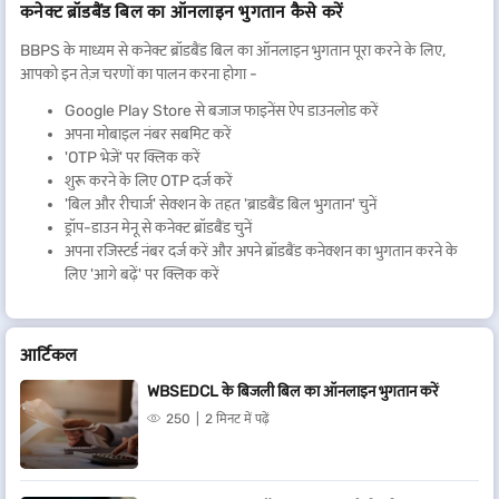
कनेक्ट ब्रॉडबैंड बिल का ऑनलाइन भुगतान कैसे करें
एशियानेट
ब्रॉडबैंड बिल का भुगतान
बजाज फाइनेंस में कनेक्ट ब्रॉडबैंड बिल के भुगतान की विशेषताएं और लाभ
BBPS के माध्यम से कनेक्ट ब्रॉडबैंड बिल का ऑनलाइन भुगतान पूरा करने के लिए,
बजाज फाइनेंस ने कनेक्ट ब्रॉडबैंड बिल का भुगतान आसानी से सुलभ और तेज़ कर दिया है.
आपको इन तेज़ चरणों का पालन करना होगा -
आप BBPS के माध्यम से ब्रॉडबैंड भुगतान पर निम्नलिखित लाभों का आनंद ले सकते हैं -
Google Play Store से बजाज फाइनेंस ऐप डाउनलोड करें
सुरक्षित:
बजाज फाइनेंस का BBPS प्लेटफॉर्म डेटा सुरक्षा सुनिश्चित करने के लिए
अपना मोबाइल नंबर सबमिट करें
उच्च-स्तरीय सुरक्षा एनक्रिप्शन प्रोटोकॉल का उपयोग करता है. जब आप इस
'OTP भेजें' पर क्लिक करें
सिस्टम के माध्यम से ट्रांज़ैक्शन करते हैं तो आपको डेटा उल्लंघन या अन्य
शुरू करने के लिए OTP दर्ज करें
ऑनलाइन सुरक्षा समस्याओं के बारे में चिंता करने की आवश्यकता नहीं है.
'बिल और रीचार्ज' सेक्शन के तहत 'ब्राडबैंड बिल भुगतान' चुनें
सुरक्षित और भरोसेमंद:
बजाज फाइनेंस एक सुरक्षित भुगतान प्लेटफॉर्म प्रदान
ड्रॉप-डाउन मेनू से कनेक्ट ब्रॉडबैंड चुनें
करता है. आपके भुगतान का विवरण प्लेटफॉर्म के मजबूत सुरक्षा उपायों के साथ
अपना रजिस्टर्ड नंबर दर्ज करें और अपने ब्रॉडबैंड कनेक्शन का भुगतान करने के
सुरक्षित है.
लिए 'आगे बढ़ें' पर क्लिक करें
अनेक भुगतान विकल्प:
आप अपनी ज़रूरतों के अनुसार डेबिट/क्रेडिट कार्ड, नेट
बैंकिंग, UPI या ई-वॉलेट के माध्यम से अपने ब्रॉडबैंड कनेक्शन का भुगतान करने
का विकल्प चुन सकते हैं.
आर्टिकल
तुरंत बिल की रसीद:
BBPS प्लेटफॉर्म पर भुगतान प्रोसेस होने के तुरंत बाद
आपको बिल रसीद और ट्रांज़ैक्शन आईडी प्राप्त होंगे. यह बेहतर पारदर्शिता और
WBSEDCL के बिजली बिल का ऑनलाइन भुगतान करें
बेहतर सुविधा सुनिश्चित करता है.
250
2 मिनट में पढ़ें
कनेक्ट ब्रॉडबैंड बिल का ऑनलाइन भुगतान कैसे करें?