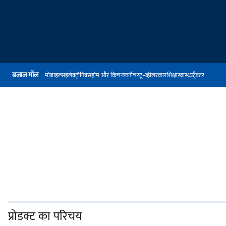
बजाज मॉल
मोबाइल्स
इलेक्ट्रॉनिक्स
होम और किचन
फर्नीचर
टू-व्हीलर
कार
शिक्षा
स्वास्थ्य
ट्रैक्टर
प्रोडक्ट का परिचय