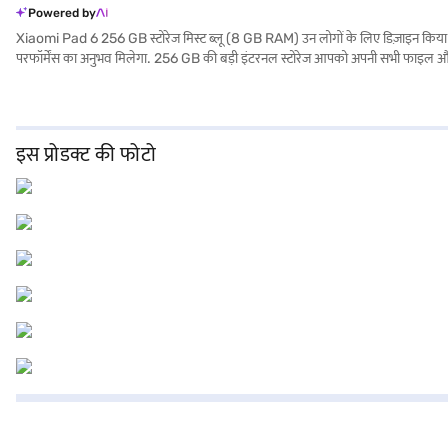
Powered by
Xiaomi Pad 6 256 GB स्टोरेज मिस्ट ब्लू (8 GB RAM) उन लोगों के लिए डिज़ाइन किया 
परफॉर्मेंस का अनुभव मिलेगा. 256 GB की बड़ी इंटरनल स्टोरेज आपको अपनी सभी फाइल और मीडिया
के लिए परफेक्ट है. 13 MP प्राइमरी कैमरा और 8 MP सेकेंडरी कैमरा के साथ अपनी यादों को
जिसकी गहराई सिर्फ 6.5 mm है और इसका वजन केवल 0.49 किलोग्राम है, इसे बहुत पोर्टेब
पोर्टेबिलिटी का कॉम्बिनेशन है, जो इसे रोजमर्रा के उपयोग और on-the-go प्रोडक्टिविटी के 
इस प्रोडक्ट की फोटो