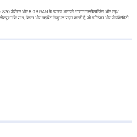
agon 870 प्रोसेसर और 8 GB RAM के कारण आपको आसान मल्टीटास्किंग और स्मूथ
ूशन के साथ, क्रिस्प और वाइब्रेंट विजुअल प्रदान करती है, जो मनोरंजन और प्रोडक्टिविटी
ग सिस्टम पर चलता है, जो यूज़र-फ्रेंडली अनुभव प्रदान करता है. इसका स्लीक डिज़ाइन,
 और एंटरटेनमेंट बनाए रखें. Xiaomi पैड 6 एक प्रीमियम टैबलेट है जो पावर और
टनर स्टोर पर जाएं और Easy EMIs का लाभ उठाएं.