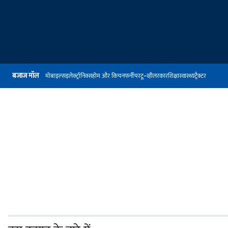
बजाज मॉल
मोबाइल्स
इलेक्ट्रॉनिक्स
होम और किचन
फर्नीचर
टू-व्हीलर
कार
शिक्षा
स्वास्थ्य
ट्रैक्टर