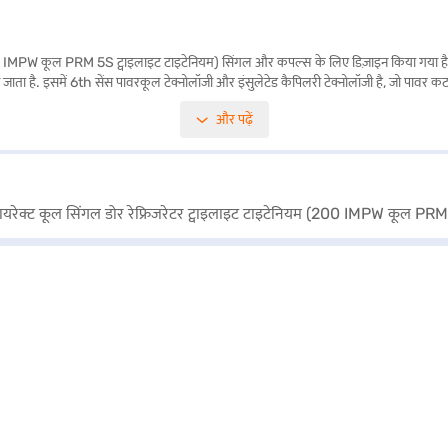
00 IMPW कूल PRM 5S ट्वाइलाइट टाइटेनियम) सिंगल और कपल्स के लिए डिज़ाइन किया गया है, जो 
 है. इसमें 6th सेंस पावरकूल टेक्नोलॉजी और इंसुलेटेड कैपिलरी टेक्नोलॉजी है, जो पावर कट क
ोगदान देते हैं. इसकी सबसे तेज़ आइस-मेकिंग क्षमता और एक्सप्रेस फ्रीजिंग फीचर के साथ, आप जल्दी
और पढ़ें
ोड़ता है. डाइमेंशन 536 x 604 x 1159 mm हैं, और यह 1-वर्ष की मैन्युफैक्चरर कॉम्प्रिहेंसिव वा
ं और Easy EMIs का लाभ उठाएं.