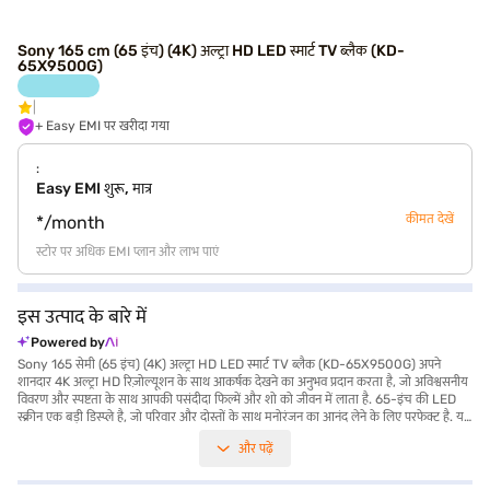
Sony 165 cm (65 इंच) (4K) अल्ट्रा HD LED स्मार्ट TV ब्लैक (KD-
65X9500G)
+ Easy EMI पर खरीदा गया
:
Easy EMI शुरू, मात्र
कीमत देखें
*/month
स्टोर पर अधिक EMI प्लान और लाभ पाएं
इस उत्पाद के बारे में
Powered by
Sony 165 सेमी (65 इंच) (4K) अल्ट्रा HD LED स्मार्ट TV ब्लैक (KD-65X9500G) अपने
शानदार 4K अल्ट्रा HD रिज़ोल्यूशन के साथ आकर्षक देखने का अनुभव प्रदान करता है, जो अविश्वसनीय
विवरण और स्पष्टता के साथ आपकी पसंदीदा फिल्में और शो को जीवन में लाता है. 65-इंच की LED
स्क्रीन एक बड़ी डिस्प्ले है, जो परिवार और दोस्तों के साथ मनोरंजन का आनंद लेने के लिए परफेक्ट है. यह
स्मार्ट TV पावरफुल 10 W + 10 W स्पीकर आउटपुट से लैस है, जो शानदार और क्लियर ऑडियो प्रदान
और पढ़ें
करता है और शानदार विजुअल एक्सपीरियंस प्रदान करता है. एक HDMI पोर्ट होने से आप अपने बाहरी
डिवाइस जैसे गेमिंग कंसोल और Blu-रे प्लेयर्स को आसानी से कनेक्ट कर सकते हैं. X-WIDE एंगल
टेक्नोलॉजी के साथ, यह TV किसी भी व्यूइंग पोजीशन से निरंतर पिक्चर क्वॉलिटी सुनिश्चित करता है.