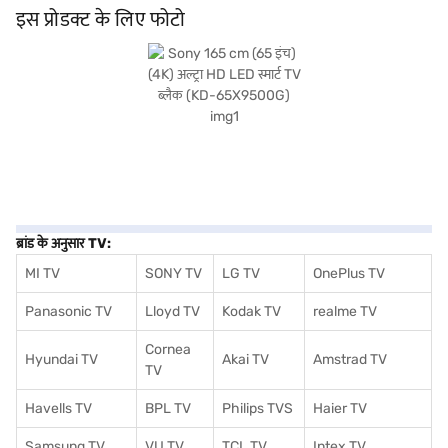
Android स्मार्ट TV प्लेटफॉर्म स्ट्रीमिंग सेवाओं और ऐप की विस्तृत रेंज का आसान एक्सेस प्रदान करता
इस प्रोडक्ट के लिए फोटो
है. जो लोग जीवंत विजुअल्स और स्मार्ट फंक्शनलिटी के साथ प्रीमियम होम एंटरटेनमेंट अनुभव चाहते हैं,
उनके लिए आदर्श. बिजली की खपत 292W है, स्टैंडबाय पर 0.5W है. खरीदारी करने के लिए बजाज
फाइनेंस पर विकल्पों के बारे में जानें या पार्टनर स्टोर पर जाएं और Easy EMIs का लाभ उठाएं.
ब्रांड के अनुसार TV:
MI TV
SONY TV
LG TV
OnePlus TV
Panasonic TV
Lloyd TV
Kodak TV
realme TV
Cornea
Hyundai TV
Akai TV
Amstrad TV
TV
Havells TV
BPL TV
Philips TVS
Haier TV
Samsung TV
VU TV
TCL TV
I
ntex TV