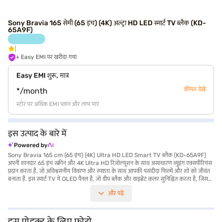
Sony Bravia 165 सेमी (65 इंच) (4K) अल्ट्रा HD LED स्मार्ट TV ब्लैक (KD-
65A9F)
+ Easy EMI पर खरीदा गया
Easy EMI शुरू, मात्र
कीमत देखें
*/month
स्टोर पर अधिक EMI प्लान और लाभ पाएं
इस उत्पाद के बारे में
Powered by
Sony Bravia 165 cm (65 इंच) (4K) Ultra HD LED Smart TV ब्लैक (KD-65A9F)
अपनी शानदार 65 इंच स्क्रीन और 4K Ultra HD रिज़ोल्यूशन के साथ असाधारण व्यूइंग एक्सपीरियंस
प्रदान करता है, जो अविश्वसनीय विवरण और स्पष्टता के साथ आपकी पसंदीदा फिल्में और शो को जीवंत
बनाता है. इस स्मार्ट TV में OLED पैनल है, जो डीप ब्लैक और वाइब्रेंट कलर सुनिश्चित करता है, जिससे
यह होम सिनेमा के शौकीन लोगों के लिए आदर्श बन जाता है. चार HDMI पोर्ट के साथ, आप गेमिंग
और पढ़ें
कंसोल और Blu-रे प्लेयर्स जैसे कई डिवाइस को आसानी से कनेक्ट कर सकते हैं. बिल्ट-इन सराउंड
साउंड स्पीकर विजुअल से मेल खाने के लिए इमर्सिव ऑडियो एक्सपीरियंस प्रदान करते हैं. Android
स्मार्ट TV प्लेटफॉर्म पर चलने वाले, आपको कई तरह के ऐप और स्ट्रीमिंग सेवाओं का एक्सेस मिलता है.
Sony Bravia 4K अल्ट्रा HD LED स्मार्ट TV उन लोगों के लिए डिज़ाइन किया गया है जो प्रीमियम
इस प्रोडक्ट के लिए फोटो