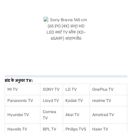
ब्रांड के अनुसार TV:
MI TV
SONY TV
LG TV
OnePlus TV
Panasonic TV
Lloyd TV
Kodak TV
realme TV
Cornea
Hyundai TV
Akai TV
Amstrad TV
TV
Havells TV
BPL TV
Philips TVS
Haier TV