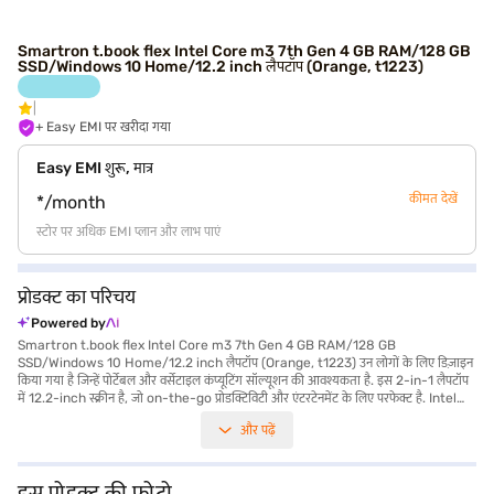
Smartron t.book flex Intel Core m3 7th Gen 4 GB RAM/128 GB
SSD/Windows 10 Home/12.2 inch लैपटॉप (Orange, t1223)
+ Easy EMI पर खरीदा गया
Easy EMI शुरू, मात्र
कीमत देखें
*/month
स्टोर पर अधिक EMI प्लान और लाभ पाएं
प्रोडक्ट का परिचय
Powered by
Smartron t.book flex Intel Core m3 7th Gen 4 GB RAM/128 GB
SSD/Windows 10 Home/12.2 inch लैपटॉप (Orange, t1223) उन लोगों के लिए डिज़ाइन
किया गया है जिन्हें पोर्टेबल और वर्सेटाइल कंप्यूटिंग सॉल्यूशन की आवश्यकता है. इस 2-in-1 लैपटॉप
में 12.2-inch स्क्रीन है, जो on-the-go प्रोडक्टिविटी और एंटरटेनमेंट के लिए परफेक्ट है. Intel
Core m3 7th Gen प्रोसेसर, 4GB RAM और 128GB SSD के साथ मिलकर, रोजमर्रा के कामों
और पढ़ें
के लिए स्मूथ परफॉर्मेंस सुनिश्चित करता है. 2 GB की Integrated ग्राफिक्स मेमोरी स्ट्रीमिंग और
लाइट क्रिएटिव वर्क के लिए विजुअल क्लैरिटी को बढ़ाता है. ब्लूटूथ V4.2 और HDMI पोर्ट के साथ,
आपके पास सुविधाजनक कनेक्टिविटी विकल्प हैं. 1.2 KG या उससे कम वजन वाला लैपटॉप ले जाना
आसान है. इसमें कुशल मल्टीटास्किंग के लिए 3.20 GHz प्रोसेसर स्पीड भी है. वाइब्रेंट ऑरेंज कलर
इस प्रोडक्ट की फोटो