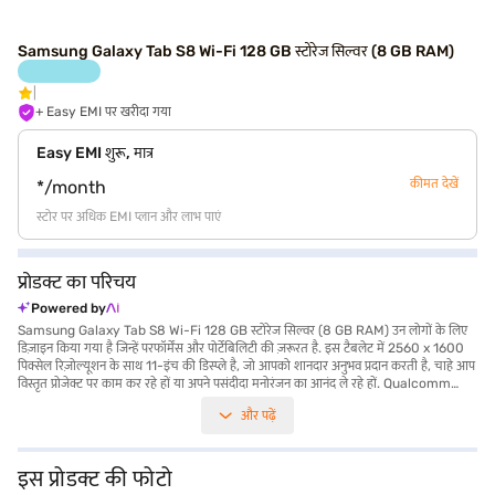
Samsung Galaxy Tab S8 Wi-Fi 128 GB स्टोरेज सिल्वर (8 GB RAM)
+ Easy EMI पर खरीदा गया
Easy EMI शुरू, मात्र
कीमत देखें
*/month
स्टोर पर अधिक EMI प्लान और लाभ पाएं
प्रोडक्ट का परिचय
Powered by
Samsung Galaxy Tab S8 Wi-Fi 128 GB स्टोरेज सिल्वर (8 GB RAM) उन लोगों के लिए
डिज़ाइन किया गया है जिन्हें परफॉर्मेंस और पोर्टेबिलिटी की ज़रूरत है. इस टैबलेट में 2560 x 1600
पिक्सेल रिज़ोल्यूशन के साथ 11-इंच की डिस्प्ले है, जो आपको शानदार अनुभव प्रदान करती है, चाहे आप
विस्तृत प्रोजेक्ट पर काम कर रहे हों या अपने पसंदीदा मनोरंजन का आनंद ले रहे हों. Qualcomm
Snapdragon 8 Gen 1 4nm ऑक्टा-कोर प्रोसेसर (2.99GHz, 2.4GHz, 1.7GHz) सभी
और पढ़ें
एप्लीकेशन में आसान मल्टीटास्किंग और स्मूथ परफॉर्मेंस सुनिश्चित करता है. हर पल को 13.0 MP +
6.0 MP प्राइमरी कैमरा और 12 MP सेकेंडरी कैमरा से कैप्चर करें, जो बेहतरीन फोटो और वीडियो
कॉल के लिए परफेक्ट है. 128 GB की इंटरनल स्टोरेज और 8 GB RAM के साथ, आपके पास सभी
फाइल और एप्लीकेशन के लिए पर्याप्त स्पेस और मेमोरी है. Android 12 ऑपरेटिंग सिस्टम यूज़र-
इस प्रोडक्ट की फोटो
फ्रेंडली इंटरफेस और ऐप की विस्तृत रेंज तक एक्सेस प्रदान करता है. आपके दिन की पावरफुल बैटरी