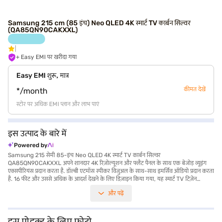
Samsung 215 cm (85 इंच) Neo QLED 4K स्मार्ट TV कार्बन सिल्वर
(QA85QN90CAKXXL)
+ Easy EMI पर खरीदा गया
Easy EMI शुरू, मात्र
कीमत देखें
*/month
स्टोर पर अधिक EMI प्लान और लाभ पाएं
इस उत्पाद के बारे में
Powered by
Samsung 215 सेमी 85-इंच Neo QLED 4K स्मार्ट TV कार्बन सिल्वर
QA85QN90CAKXXL अपने शानदार 4K रिज़ोल्यूशन और फ्लैट पैनल के साथ एक बेजोड़ व्यूइंग
एक्सपीरियंस प्रदान करता है. डॉल्बी एटमॉस स्पीकर विजुअल के साथ-साथ इमर्सिव ऑडियो प्रदान करता
है. 16 फीट और उससे अधिक के आदर्श देखने के लिए डिज़ाइन किया गया, यह स्मार्ट TV टिज़ेन
प्लेटफॉर्म पर चलता है, जिससे आपकी उंगलियों पर मनोरंजन की दुनिया आती है. अपने चार HDMI पोर्ट
और पढ़ें
और दो USB पोर्ट के साथ कई डिवाइस कनेक्ट करें. 91W और उससे अधिक की पावर खपत के साथ,
यह Samsung Neo QLED TV एनर्जी एफिशिएंसी और टॉप-टियर परफॉर्मेंस का संयोजन है.
Samsung 215 सेमी 85-इंच Neo QLED 4K स्मार्ट TV वाइब्रेंट कलर और असाधारण कॉन्ट्रास्ट
प्रदान करता है, जो इसे मूवी नाइट और गेमिंग सेशन के लिए परफेक्ट बनाता है. यह उन टेक्नोलॉजी
इस प्रोडक्ट के लिए फोटो