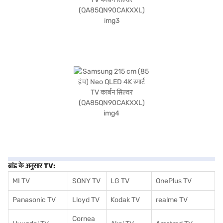
ब्रांड के अनुसार TV:
MI TV
SONY TV
LG TV
OnePlus TV
Panasonic TV
Lloyd TV
Kodak TV
realme TV
Cornea