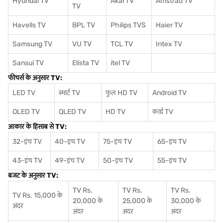
Hyundai TV
Akai TV
Amstrad TV
TV
Havells TV
BPL TV
Philips TVS
Haier TV
Samsung TV
VU TV
TCL TV
I
ntex TV
Sansui TV
Elista TV
itel TV
फीचर्स के अनुसार TV:
LED TV
स्मार्ट TV
फुल HD TV
Android TV
OLED TV
QLED TV
HD TV
कर्व्ड TV
आकार के हिसाब से TV:
32-इंच TV
40-इंच TV
75-इंच TV
65-इंच TV
43-इंच TV
49-इंच TV
50-इंच TV
55-इंच TV
बजट के अनुसार TV:
TV Rs.
TV Rs.
TV Rs.
TV Rs. 15,000 के
20,000 के
25,000 के
30,000 के
अंदर
अंदर
अंदर
अंदर