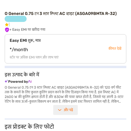
O General 0.75 टन 3 स्टार स्प्लिट AC व्हाइट (ASGA09BMTA R-32)
+ Easy EMI पर खरीदा गया
Easy EMI शुरू, मात्र
कीमत देखें
*/month
स्टोर पर अधिक EMI प्लान और लाभ पाएं
इस उत्पाद के बारे में
Powered by
O General 0.75 टन 3 स्टार स्प्लिट AC व्हाइट (ASGA09BMTA R-32) को 120 वर्ग फीट
तक के कमरों के लिए कुशल कूलिंग प्रदान करने के लिए डिज़ाइन किया गया है. इस स्प्लिट AC में
2600 W की कूलिंग क्षमता होती है और 830W की पावर खपत होती है, जिससे यह अपनी 3-स्टार
रेटिंग के साथ ऊर्जा-कुशल विकल्प बन जाता है. लेकिन इसमें डस्ट फिल्टर शामिल नहीं है, लेकिन
इसका प्राथमिक कार्य प्रभावी कूलिंग प्रदान करना है. O General 0.75 टन 3 स्टार स्प्लिट AC
और पढ़ें
ड्यूरेबल कंप्रेसर से लैस है, जो 5-वर्ष की वारंटी द्वारा समर्थित है, जबकि प्रोडक्ट में 1-वर्ष की
मैन्युफैक्चरर वारंटी है. यह AC उन लोगों के लिए आदर्श है जो छोटे स्थानों के लिए विश्वसनीय और कुशल
कूलिंग समाधान चाहते हैं. इसका वॉल-माउंटेड डिज़ाइन यह सुनिश्चित करता है कि यह जगह बचाए और
किसी भी कमरे में आसानी से मिल जाए. यह O General AC उन लोगों के लिए एक व्यावहारिक
इस प्रोडक्ट के लिए फोटो
समाधान है जो कॉम्पैक्ट फॉर्म फैक्टर में प्रभावी कूलिंग को प्राथमिकता देते हैं. खरीदारी करने के लिए