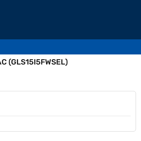
्लिट AC (GLS15I5FWSEL)