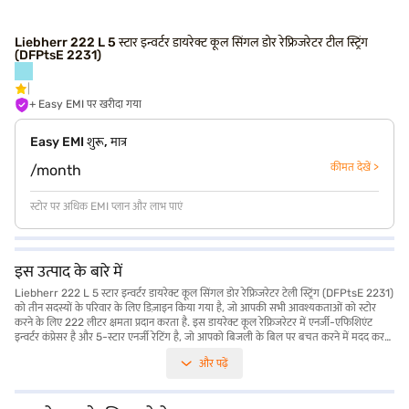
Liebherr 222 L 5 स्टार इन्वर्टर डायरेक्ट कूल सिंगल डोर रेफ्रिजरेटर टील स्ट्रिंग
(DFPtsE 2231)
+ Easy EMI पर खरीदा गया
Easy EMI शुरू, मात्र
कीमत देखें >
/month
स्टोर पर अधिक EMI प्लान और लाभ पाएं
इस उत्पाद के बारे में
Liebherr 222 L 5 स्टार इन्वर्टर डायरेक्ट कूल सिंगल डोर रेफ्रिजरेटर टेली स्ट्रिंग (DFPtsE 2231)
को तीन सदस्यों के परिवार के लिए डिज़ाइन किया गया है, जो आपकी सभी आवश्यकताओं को स्टोर
करने के लिए 222 लीटर क्षमता प्रदान करता है. इस डायरेक्ट कूल रेफ्रिजरेटर में एनर्जी-एफिशिएंट
इन्वर्टर कंप्रेसर है और 5-स्टार एनर्जी रेटिंग है, जो आपको बिजली के बिल पर बचत करने में मदद करता
है. इसका जीवंत टील स्ट्रिंग कलर आपके किचन में एलिगेंस का टच जोड़ता है. रेफ्रिजरेटर अतिरिक्त
और पढ़ें
सुरक्षा और बिल्ट-इन स्टेबिलाइज़र के लिए डोर लॉक के साथ आता है, जो इसे वोल्टेज के उतार-चढ़ाव
से बचाता है. ऑर्गेनाइज़्ड स्टोरेज के लिए एग ट्रे शामिल है. 62.3D x 58.4W x 152.2H सेंटीमीटर के
आयामों के साथ, यह अधिकांश स्थानों पर आराम से फिट होता है. इस प्रोडक्ट पर 1 वर्ष की मैन्युफैक्चरर