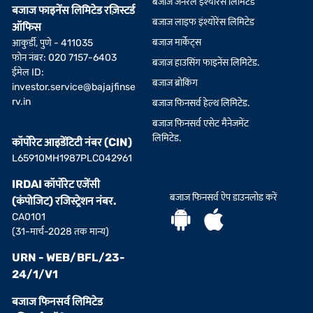
बजाज जनरल इंश्योरेंस लिमिटेड
बजाज फाइनेंस लिमिटेड रज़िस्टर्ड
बजाज लाइफ इंश्योरेंस लिमिटेड
ऑफिस
बजाज मार्केट्स
आकुर्डी, पुणे - 411035
फोन नंबर: 020 7157-6403
बजाज हाउसिंग फाइनेंस लिमिटेड.
ईमेल ID:
बजाज ब्रोकिंग
investor.service@bajajfinse
rv.in
बजाज फिनसर्व हेल्थ लिमिटेड.
बजाज फिनसर्व एसेट मैनेजमेंट
लिमिटेड.
कॉर्पोरेट आइडेंटिटी नंबर (CIN)
L65910MH1987PLC042961
IRDAI कॉर्पोरेट एजेंसी
बजाज फिनसर्व ऐप डाउनलोड करें
(कंपोजिट) रजिस्ट्रेशन नंबर.
CA0101
(31-मार्च-2028 तक मान्य)
URN - WEB/BFL/23-
24/1/V1
बजाज फिनसर्व लिमिटेड