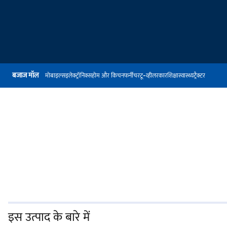
बजाज मॉल
मोबाइल्स
इलेक्ट्रॉनिक्स
होम और किचन
फर्नीचर
टू-व्हीलर
कार
शिक्षा
स्वास्थ्य
ट्रैक्टर
इस उत्पाद के बारे में