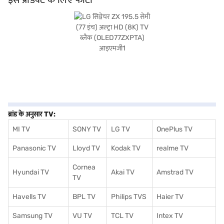
डिज़ाइन किया गया है जो पिक्चर क्वॉलिटी और स्मार्ट फंक्शनलिटी की सर्वश्रेष्ठ मांग करते हैं. खरीदारी
करने के लिए बजाज फाइनेंस पर विकल्पों के बारे में जानें या पार्टनर स्टोर पर जाएं और Easy
EMIs का लाभ उठाएं.
ब्रांड के अनुसार TV:
MI TV
SONY TV
LG TV
OnePlus TV
Panasonic TV
Lloyd TV
Kodak TV
realme TV
Cornea
Hyundai TV
Akai TV
Amstrad TV
TV
Havells TV
BPL TV
Philips TVS
Haier TV
Samsung TV
VU TV
TCL TV
I
ntex TV