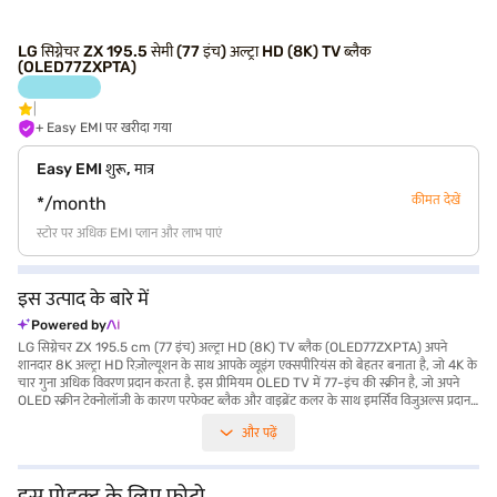
LG सिग्नेचर ZX 195.5 सेमी (77 इंच) अल्ट्रा HD (8K) TV ब्लैक
(OLED77ZXPTA)
+ Easy EMI पर खरीदा गया
Easy EMI शुरू, मात्र
कीमत देखें
*/month
स्टोर पर अधिक EMI प्लान और लाभ पाएं
इस उत्पाद के बारे में
Powered by
LG सिग्नेचर ZX 195.5 cm (77 इंच) अल्ट्रा HD (8K) TV ब्लैक (OLED77ZXPTA) अपने
शानदार 8K अल्ट्रा HD रिज़ोल्यूशन के साथ आपके व्यूइंग एक्सपीरियंस को बेहतर बनाता है, जो 4K के
चार गुना अधिक विवरण प्रदान करता है. इस प्रीमियम OLED TV में 77-इंच की स्क्रीन है, जो अपने
OLED स्क्रीन टेक्नोलॉजी के कारण परफेक्ट ब्लैक और वाइब्रेंट कलर के साथ इमर्सिव विजुअल्स प्रदान
करती है. IPS पैनल व्यापक व्यूइंग एंगल सुनिश्चित करता है, ताकि आप जहां भी बैठते हों, आपको निरंतर
और पढ़ें
पिक्चर क्वॉलिटी मिलती रहे. 4.2 चैनल स्पीकर सिस्टम और वेब OS स्मार्ट TV प्लेटफॉर्म से लैस, यह
स्मार्ट TV एक असाधारण ऑडियो-विजुअल अनुभव प्रदान करता है. इसका स्लीक ब्लैक डिज़ाइन किसी
भी लिविंग स्पेस को बेहतर बनाता है, जिससे यह आपके घर में स्टाइलिश बन जाता है. पैकेज में LED
TV यूनिट, रिमोट और वारंटी कार्ड के साथ यूज़र मैनुअल शामिल हैं. यह LG 8K TV उन लोगों के लिए
इस प्रोडक्ट के लिए फोटो