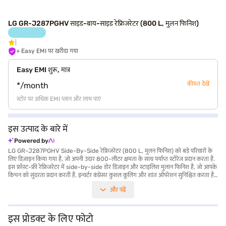
LG GR-J287PGHV साइड-बाय-साइड रेफ्रिजरेटर (800 L, मुलन फिनिश)
+ Easy EMI पर खरीदा गया
Easy EMI शुरू, मात्र
कीमत देखें
*/month
स्टोर पर अधिक EMI प्लान और लाभ पाएं
इस उत्पाद के बारे में
Powered by
LG GR-J287PGHV Side-By-Side रेफ्रिजरेटर (800 L, मुलन फिनिश) को बड़े परिवारों के
लिए डिज़ाइन किया गया है, जो अपनी उदार 800-लीटर क्षमता के साथ पर्याप्त स्टोरेज प्रदान करता है.
इस फ्रॉस्ट-फ्री रेफ्रिजरेटर में side-by-side डोर डिज़ाइन और स्टाइलिश मुलान फिनिश है, जो आपके
किचन को सुंदरता प्रदान करती है. इन्वर्टर कंप्रेसर कुशल कूलिंग और शांत ऑपरेशन सुनिश्चित करता है,
जो इसकी 5-स्टार एनर्जी रेटिंग में योगदान देता है. लेकिन इसमें डोर लॉक या बिल्ट-इन स्टेबिलाइज़र
और पढ़ें
नहीं है, लेकिन इसके 845 x 912 x 937 mm डायमेंशन इसे बड़ी किचन के लिए एक बड़ा उपकरण
बनाते हैं. यह रेफ्रिजरेटर अपने एडवांस्ड कूलिंग सिस्टम के साथ आपके भोजन को ताज़ा और व्यवस्थित
रखने के लिए डिज़ाइन किया गया है. 1-वर्ष की मैन्युफैक्चरर की कम्प्रीहेंसिव वारंटी और कंप्रेसर पर 10-
वर्ष की वारंटी के साथ मन की शांति का आनंद लें. यह प्रीमियम रेफ्रिजरेटर उन लोगों के लिए आदर्श है
इस प्रोडक्ट के लिए फोटो
जिन्हें बड़ी क्षमता और कुशल कूलिंग की आवश्यकता है. खरीदारी करने के लिए बजाज फाइनेंस पर