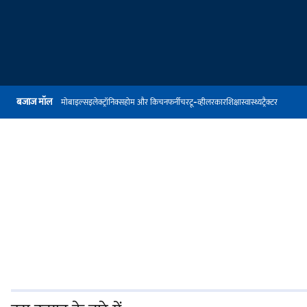
बजाज मॉल
मोबाइल्स
इलेक्ट्रॉनिक्स
होम और किचन
फर्नीचर
टू-व्हीलर
कार
शिक्षा
स्वास्थ्य
ट्रैक्टर