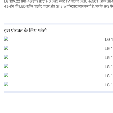
LG 109.22 सेमी (43 इंच) अल्ट्रा HD (4K) स्मार्ट TV सिल्वर (43UH650T) अपने 3840 x 
43-इंच की LED स्क्रीन वाइब्रेंट कलर और Sharp कॉन्ट्रास्ट प्रदान करती है, जबकि IPS पैनल
माध्यम से ऑनलाइन स्ट्रीमिंग सेवाओं और ऐप का आसान एक्सेस प्रदान करता है. अपने 2
करें. इस LG 4K TV में स्मूथ मोशन हैंडलिंग के लिए 100Hz रिफ्रेश रेट है, जो इसे फास्ट-पे
वर्ष की मैन्युफैक्चरर कॉम्प्रीहेंसिव वारंटी और पैनल पर अतिरिक्त 1 वर्ष के साथ आता है. ज
पर जा सकते हैं, और आसान ईएमआई के लाभ प्राप्त कर सकते हैं.
इस प्रोडक्ट के लिए फोटो