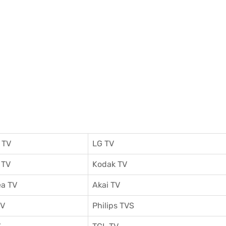
 TV
LG TV
 TV
Kodak TV
a TV
Akai TV
TV
Philips TVS