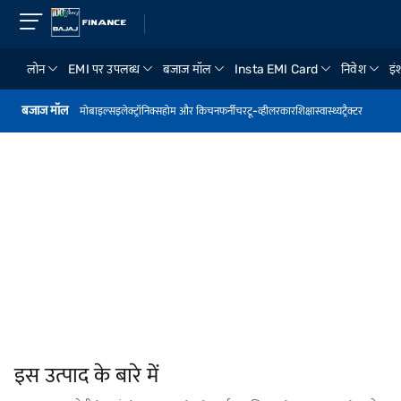
लोन
EMI पर उपलब्ध
बजाज मॉल
Insta EMI Card
निवेश
इंश
बजाज मॉल
मोबाइल्स
इलेक्ट्रॉनिक्स
होम और किचन
फर्नीचर
टू-व्हीलर
कार
शिक्षा
स्वास्थ्य
ट्रैक्टर
इस उत्पाद के बारे में