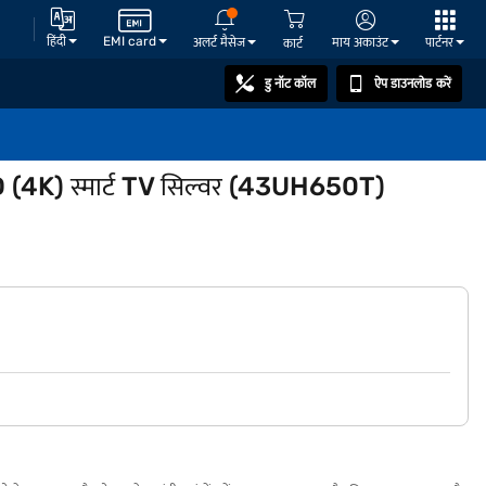
हिंदी
EMI card
अलर्ट मैसेज
माय अकाउंट
पार्टनर
कार्ट
डु नॉट कॉल
ऐप डाउनलोड करें
HD (4K) स्मार्ट TV सिल्वर (43UH650T)