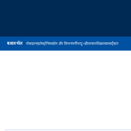
बजाज मॉल
मोबाइल्स
इलेक्ट्रॉनिक्स
होम और किचन
फर्नीचर
टू-व्हीलर
कार
शिक्षा
स्वास्थ्य
ट्रैक्टर