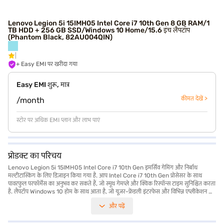
Lenovo Legion 5i 15IMH05 Intel Core i7 10th Gen 8 GB RAM/1
TB HDD + 256 GB SSD/Windows 10 Home/15.6 इंच लैपटॉप
(Phantom Black, 82AU004QIN)
+ Easy EMI पर खरीदा गया
Easy EMI शुरू, मात्र
कीमत देखें >
/month
स्टोर पर अधिक EMI प्लान और लाभ पाएं
प्रोडक्ट का परिचय
Lenovo Legion 5i 15IMH05 Intel Core i7 10th Gen इमर्सिव गेमिंग और निर्बाध
मल्टीटास्किंग के लिए डिज़ाइन किया गया है. आप Intel Core i7 10th Gen प्रोसेसर के साथ
पावरफुल परफॉर्मेंस का अनुभव कर सकते हैं, जो स्मूथ गेमप्ले और क्विक रिस्पॉन्स टाइम सुनिश्चित करता
है. लैपटॉप Windows 10 होम के साथ आता है, जो यूज़र-फ्रेंडली इंटरफेस और विभिन्न एप्लीकेशन का
एक्सेस प्रदान करता है. 1920x1080 पिक्सल के रिज़ोल्यूशन के साथ 15.6-inch डिस्प्ले पर शानदार
और पढ़ें
विजुअल का आनंद लें, जो गेमिंग और मल्टीमीडिया के लिए परफेक्ट हैं. 1 TB HDD और 256 GB
SSD का कॉम्बिनेशन पर्याप्त स्टोरेज और तेज़ डेटा एक्सेस प्रदान करता है. 8 GB RAM के साथ,
Lenovo Legion 5i डिमांडिंग टास्क को आसानी से हैंडल करता है, जो इसे गेमिंग और प्रोफेशनल