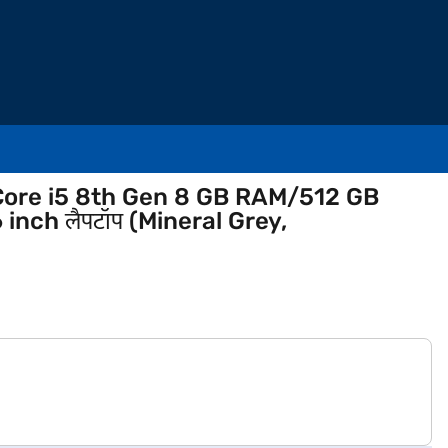
Core i5 8th Gen 8 GB RAM/512 GB
ch लैपटॉप (Mineral Grey,