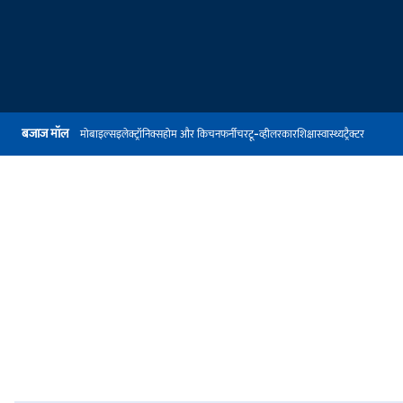
बजाज मॉल
मोबाइल्स
इलेक्ट्रॉनिक्स
होम और किचन
फर्नीचर
टू-व्हीलर
कार
शिक्षा
स्वास्थ्य
ट्रैक्टर