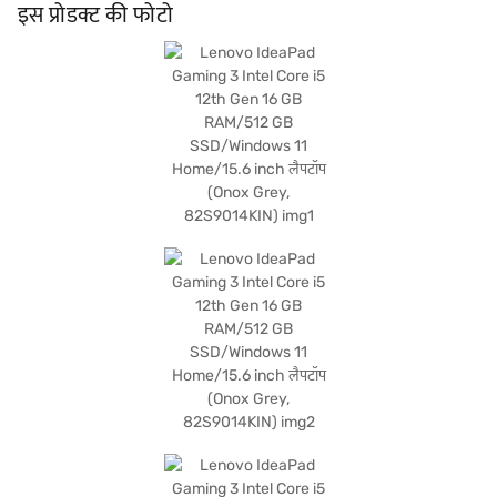
होम पर चलने वाले, आपको लेटेस्ट फीचर और यूज़र-फ्रेंडली इंटरफेस मिलते हैं. आकर्षक Onix ग्रे
इस प्रोडक्ट की फोटो
फिनिश में, Lenovo IdeaPad Gaming 3 एक स्लीक और प्रोफेशनल लुक प्रदान करता है. यह उन
गेमर्स, छात्रों और प्रोफेशनल के लिए आदर्श है जिन्हें काम और खेल दोनों के लिए एक भरोसेमंद और
पावरफुल लैपटॉप की आवश्यकता है. Lenovo IdeaPad Gaming 3 Intel Core i5 12th
Gen 16 GB RAM 512 GB SSD Windows 11 होम 15.6-inch लैपटॉप के बारे में सब कुछ
जानें. अपना पसंदीदा वेरिएंट चुनने के बाद, आप बजाज मॉल पर लैपटॉप देख सकते हैं और इसे बजाज
फाइनेंस पार्टनर स्टोर से खरीद सकते हैं. कुछ चरणों में अपनी योग्यता चेक करें और बिना किसी
फाइनेंशियल तनाव के अपने पसंदीदा सामान खरीदें.