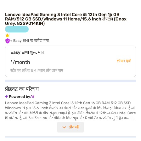
Lenovo IdeaPad Gaming 3 Intel Core i5 12th Gen 16 GB
RAM/512 GB SSD/Windows 11 Home/15.6 inch लैपटॉप (Onox
Grey, 82S9014KIN)
+ Easy EMI पर खरीदा गया
Easy EMI शुरू, मात्र
कीमत देखें
*/month
स्टोर पर अधिक EMI प्लान और लाभ पाएं
प्रोडक्ट का परिचय
Powered by
Lenovo IdeaPad Gaming 3 Intel Core i5 12th Gen 16 GB RAM 512 GB SSD
Windows 11 होम 15.6-inch लैपटॉप उन गेमर्स और पावर यूज़र्स के लिए डिज़ाइन किया गया है जो
परफॉर्मेंस और पोर्टेबिलिटी के बीच संतुलन चाहते हैं. इस गेमिंग लैपटॉप में 12th जनरेशन Intel Core
i5 प्रोसेसर है, जो डिमांडिंग टास्क और गेमिंग के लिए स्मूथ और रिस्पॉन्सिव परफॉर्मेंस सुनिश्चित करता है.
16 GB RAM के साथ, आप आसानी से मल्टीटास्किंग कर सकते हैं और मेमोरी-इंटेंसिव एप्लीकेशन
और पढ़ें
चला सकते हैं. 512 GB SSD फास्ट स्टोरेज और क्विक बूट-अप टाइम प्रदान करती है. 15.6-inch
डिस्प्ले क्लियर विजुअल प्रदान करता है, आपके गेमिंग और मल्टीमीडिया अनुभव को बेहतर बनाता है. 2
GB तक की समर्पित ग्राफिक्स मेमोरी बेहतरीन ग्राफिक्स परफॉर्मेंस सुनिश्चित करती है. Windows 11