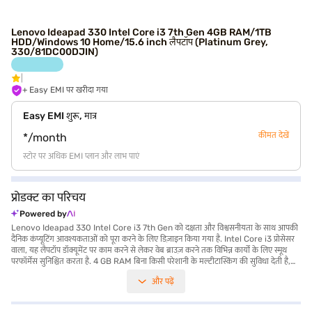
Lenovo Ideapad 330 Intel Core i3 7th Gen 4GB RAM/1TB
HDD/Windows 10 Home/15.6 inch लैपटॉप (Platinum Grey,
330/81DC00DJIN)
+ Easy EMI पर खरीदा गया
Easy EMI शुरू, मात्र
कीमत देखें
*/month
स्टोर पर अधिक EMI प्लान और लाभ पाएं
प्रोडक्ट का परिचय
Powered by
Lenovo Ideapad 330 Intel Core i3 7th Gen को दक्षता और विश्वसनीयता के साथ आपकी
दैनिक कंप्यूटिंग आवश्यकताओं को पूरा करने के लिए डिज़ाइन किया गया है. Intel Core i3 प्रोसेसर
वाला, यह लैपटॉप डॉक्यूमेंट पर काम करने से लेकर वेब ब्राउज़ करने तक विभिन्न कार्यों के लिए स्मूथ
परफॉर्मेंस सुनिश्चित करता है. 4 GB RAM बिना किसी परेशानी के मल्टीटास्किंग की सुविधा देती है,
जबकि 1 TB HDD आपकी फाइलों, मीडिया और सॉफ्टवेयर के लिए पर्याप्त स्टोरेज स्पेस प्रदान करती
और पढ़ें
है. 15.6-inch स्क्रीन एक आरामदायक व्यूइंग एक्सपीरियंस प्रदान करती है, जो इसे काम और मनोरंजन
दोनों के लिए उपयुक्त बनाती है. विन्डोज़ 10 होम के साथ पहले से इंस्टॉल किए गए, आप यूज़र-फ्रेंडली
इंटरफेस और विभिन्न एप्लीकेशन तक एक्सेस की सराहना करेंगे. 1.2 किलोग्राम या उससे कम वजन