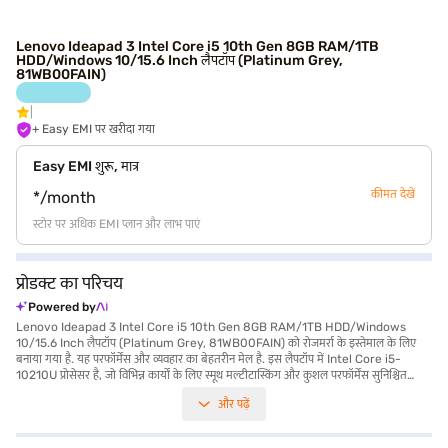
Lenovo Ideapad 3 Intel Core i5 10th Gen 8GB RAM/1TB
HDD/Windows 10/15.6 Inch लैपटॉप (Platinum Grey,
81WB00FAIN)
+ Easy EMI पर खरीदा गया
Easy EMI शुरू, मात्र
कीमत देखें
*/month
स्टोर पर अधिक EMI प्लान और लाभ पाएं
प्रोडक्ट का परिचय
Powered by
Lenovo Ideapad 3 Intel Core i5 10th Gen 8GB RAM/1TB HDD/Windows
10/15.6 Inch लैपटॉप (Platinum Grey, 81WB00FAIN) को रोजमर्रा के इस्तेमाल के लिए
बनाया गया है. यह परफॉर्मेंस और व्यवहार का बेहतरीन मेल है. इस लैपटॉप में Intel Core i5-
10210U प्रोसेसर है, जो विभिन्न कार्यों के लिए स्मूथ मल्टीटास्किंग और कुशल परफॉर्मेंस सुनिश्चित
करता है. आप बड़ी 1 TB हार्ड डिस्क की सराहना करेंगे, जो आपकी फाइलों और डॉक्यूमेंट के लिए
और पढ़ें
पर्याप्त स्टोरेज प्रदान करेगा. 15.6-inch स्क्रीन काम और मनोरंजन के लिए आरामदायक व्यूइंग
एक्सपीरियंस प्रदान करती है, जबकि 8 GB RAM रिस्पॉन्स सुनिश्चित करती है. 1.2 KG या उससे कम
वज़न वाला, यह लाइटवेट लैपटॉप ले जाना आसान है, जिससे यह यात्रा के दौरान छात्रों और प्रोफेशनल के