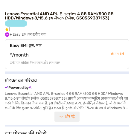
Lenovo Essential AMD APU E-series 4 GB RAM/500 GB
HDD/Windows 8/15.6 इंच लैपटॉप (ब्लैक, G50559387133)
+ Easy EMI पर खरीदा गया
Easy EMI शुरू, मात्र
कीमत देखें
*/month
स्टोर पर अधिक EMI प्लान और लाभ पाएं
प्रोडक्ट का परिचय
Powered by
Lenovo Essential AMD APU E-series 4 GB RAM/500 GB HDD/ Windows
8/15.6 इंच लैपटॉप (ब्लैक, G50559387133) आपकी आवश्यक कंप्यूटिंग आवश्यकताओं को पूरा
करने के लिए डिज़ाइन किया गया है. इस लैपटॉप में AMD APU ई-सीरीज़ प्रोसेसर है, जो रोजमर्रा के
कामों के लिए कुशल परफॉर्मेंस सुनिश्चित करता है. इसके ऑपरेटिंग सिस्टम के रूप में Windows 8 के
साथ, आपको यूज़र-फ्रेंडली इंटरफेस और विभिन्न एप्लीकेशन तक एक्सेस का अनुभव मिलेगा. 15.6-
और पढ़ें
inch डिस्प्ले, 1366 x 768 पिक्सल के रिज़ोल्यूशन के साथ, आपके काम और मनोरंजन के लिए स्पष्ट
विजुअल प्रदान करती है. यह लैपटॉप आपकी फाइलों और मल्टीमीडिया कंटेंट के लिए पर्याप्त स्टोरेज
प्रदान करता है. इसका वजन 1.2 किलोग्राम या उससे कम है, यह अत्यधिक पोर्टेबल है, जिससे यह कभी
भी छात्रों और प्रोफेशनल के लिए उपयुक्त हो जाता है. Lenovo Essential AMD APU E-series
इस प्रोडक्ट की फोटो