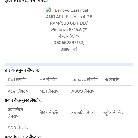
लैपटॉप उन लोगों के लिए एक व्यावहारिक विकल्प है जो दैनिक उपयोग के लिए विश्वसनीय और बजट-
फ्रेंडली डिवाइस चाहते हैं. खरीदारी करने के लिए बजाज फाइनेंस पर विकल्पों के बारे में जानें या पार्टनर
स्टोर पर जाएं और Easy EMIs का लाभ उठाएं.
ब्रांड के अनुसार लैपटॉप:
Dell लैपटॉप
HP लैपटॉप
Lenovo लैपटॉप
Mi लैपटॉप
Acer लैपटॉप
MSI लैपटॉप
ASUS लैपटॉप
प्रकार के अनुसार लैपटॉप:
कन्वर्टिबल
गेमिंग लैपटॉप
टच स्क्रीन लैपटॉप
स्टूडेंट लैपटॉप्स
लैपटॉप
SSD लैपटॉप्स
बजट के अनुसार लैपटॉप: