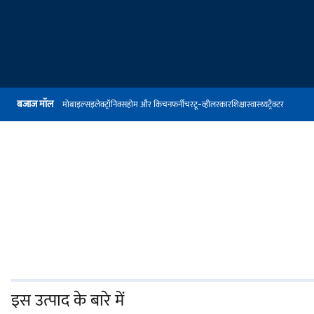
बजाज मॉल
मोबाइल्स
इलेक्ट्रॉनिक्स
होम और किचन
फर्नीचर
टू-व्हीलर
कार
शिक्षा
स्वास्थ्य
ट्रैक्टर
इस उत्पाद के बारे में