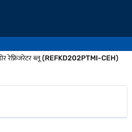
 डोर रेफ्रिजरेटर ब्लू (REFKD202PTMI-CEH)