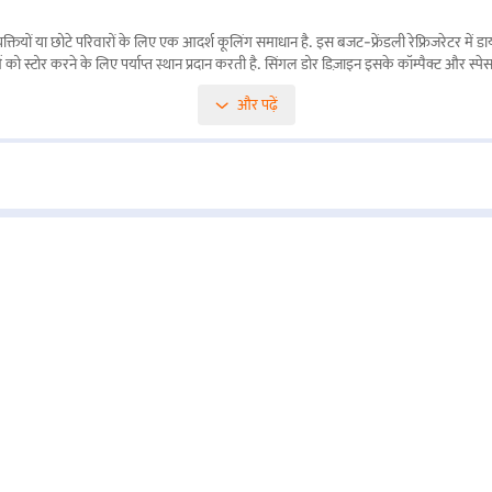
 छोटे परिवारों के लिए एक आदर्श कूलिंग समाधान है. इस बजट-फ्रेंडली रेफ्रिजरेटर में डायरेक्
स्टोर करने के लिए पर्याप्त स्थान प्रदान करती है. सिंगल डोर डिज़ाइन इसके कॉम्पैक्ट और स्पेस
क विश्वसनीय ब्रांड के Kenstar से एक विश्वसनीय उपकरण मिलता है. Kenstar 175 L डायरेक्ट कूल
और पढ़ें
र्टनर स्टोर से खरीद सकते हैं. कुछ चरणों में अपनी योग्यता चेक करें और बजाज फाइनेंस से आसा