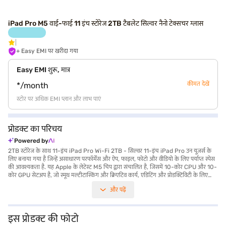
iPad Pro M5 वाई-फाई 11 इंच स्टोरेज 2TB टैबलेट सिल्वर नैनो टेक्सचर ग्लास
+ Easy EMI पर खरीदा गया
Easy EMI शुरू, मात्र
कीमत देखें
*/month
स्टोर पर अधिक EMI प्लान और लाभ पाएं
प्रोडक्ट का परिचय
Powered by
2TB स्टोरेज के साथ 11-इंच iPad Pro Wi-Fi 2TB - सिल्वर 11-इंच iPad Pro उन यूज़र्स के
लिए बनाया गया है जिन्हें असाधारण परफॉर्मेंस और ऐप, फाइल, फोटो और वीडियो के लिए पर्याप्त स्पेस
की आवश्यकता है. यह Apple के लेटेस्ट M5 चिप द्वारा संचालित है, जिसमें 10-कोर CPU और 10-
कोर GPU सेटअप है, जो स्मूथ मल्टीटास्किंग और क्रिएटिव कार्य, एडिटिंग और प्रोडक्टिविटी के लिए
फास्ट रिस्पॉन्स प्रदान करता है. यह मॉडल हाई-स्पीड Wi-Fi को सपोर्ट करता है और आकर्षक सिल्वर
और पढ़ें
फिनिश में आता है जो प्रीमियम और स्लीक दिखती है. नैनो ‐ टेक्सचर ग्लास के साथ इसकी जीवंत डिस्प्ले
बेहतरीन क्लैरिटी और कलर डिटेल को बनाए रखते हुए ग्लेयर को कम करती है, जिससे यह कंटेंट
क्रिएशन, डिज़ाइन वर्क और मीडिया खपत के लिए आदर्श बन जाता है. 11-इंच का स्क्रीन साइज़
पोर्टेबिलिटी और इमर्सिवशिप के बीच संतुलन बनाए रखता है, जिससे आपको कभी भी आराम से काम
इस प्रोडक्ट की फोटो
करने में मदद मिलती है. 2TB के इंटरनल स्टोरेज और पावरफुल हार्डवेयर के साथ, यह iPad Pro उन