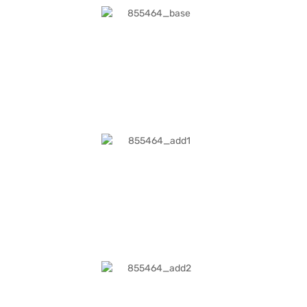
प्रोफेशनल्स, छात्रों और क्रिएटर्स के लिए अच्छा है जो भविष्य के लिए तैयार टैबलेट चाहते हैं जो बिना
किसी समझौते के कठिन कार्यों को संभालते हैं. यह विस्तारित उत्पादकता विकल्पों के लिए Apple
Pencil और Magic कीबोर्ड को भी सपोर्ट करता है. बजाज मॉल पर नैनो ‐ टेक्सचर ग्लास (सिल्वर)
के साथ 11-इंच iPad Pro Wi-Fi 2TB देखें. यह भारत में ₹ 2,09,900 पर उपलब्ध है और आप इसे
बजाज फाइनेंस से Easy EMI विकल्पों के साथ भारत में खरीद सकते हैं. कुछ तेज़ चरणों में अपनी
योग्यता चेक करें और बिना किसी फाइनेंशियल तनाव के 13-इंच के iPad Pro Wi-Fi+ सेलुलर घर
लाएं.