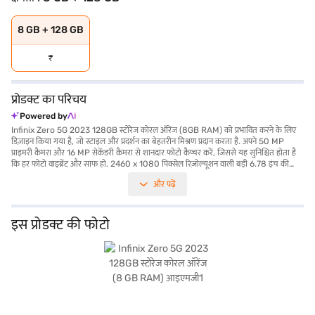
8 GB + 128 GB
₹
प्रोडक्ट का परिचय
Powered by
Infinix Zero 5G 2023 128GB स्टोरेज कोरल ऑरेंज (8GB RAM) को प्रभावित करने के लिए
डिज़ाइन किया गया है, जो स्टाइल और प्रदर्शन का बेहतरीन मिश्रण प्रदान करता है. अपने 50 MP
प्राइमरी कैमरा और 16 MP सेकेंडरी कैमरा से शानदार फोटो कैप्चर करें, जिससे यह सुनिश्चित होता है
कि हर फोटो वाइब्रेंट और साफ हो. 2460 x 1080 पिक्सेल रिज़ोल्यूशन वाली बड़ी 6.78 इंच की
डिस्प्ले इमर्सिव व्यूइंग एक्सपीरियंस प्रदान करती है, जो गेमिंग और स्ट्रीमिंग के लिए परफेक्ट है.
और पढ़ें
Mediatek Dimensity 920 Octa Core Processor और 8 GB RAM द्वारा संचालित, यह
स्मार्टफोन स्मूथ मल्टीटास्किंग और कुशल परफॉर्मेंस प्रदान करता है. 128 GB की इंटरनल स्टोरेज के
साथ, आपके पास अपनी सभी फाइल और मीडिया के लिए पर्याप्त स्पेस होगा. 5G, 4G, 3G, 2G, Wi-
Fi, EDGE, GPRS, 4G LTE, WCDMA और GSM कनेक्टिविटी विकल्पों के साथ जुड़े रहें. Infinix
इस प्रोडक्ट की फोटो
ZERO 5G 2023 में डुअल SIM की क्षमता है, जिसमें नैनो SIM स्लॉट है और यह Android
ऑपरेटिंग सिस्टम पर चलता है. 5000mAh की बैटरी यह सुनिश्चित करती है कि आप पूरे दिन पावर-
अप रहें. यह बजट-फ्रेंडली स्मार्टफोन उन लोगों के लिए आदर्श है जो बिना ज्यादा खर्च किए हाई-एंड
फीचर चाहते हैं. खरीदारी करने के लिए बजाज फाइनेंस पर विकल्पों के बारे में जानें या पार्टनर स्टोर पर
जाएं और Easy EMIs का लाभ उठाएं.